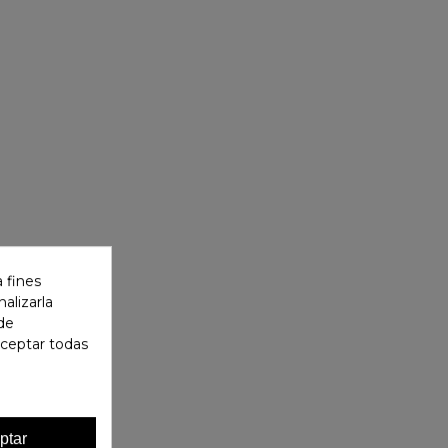
 fines
alizarla
 de
aceptar todas
ptar