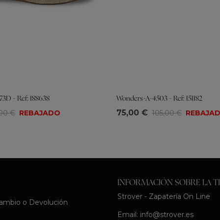
3D - Ref: 188638
Wonders-A-4503 - Ref: 151182
Tallas
75,00 €
,00 €
REBAJADO
105,00 €
REBAJA
39
40
36
37
38
39
40
41
INFORMACIÓN SOBRE LA T
Strover - Zapatería On Line
Cambio o Devolución
Email:
info@strover.es