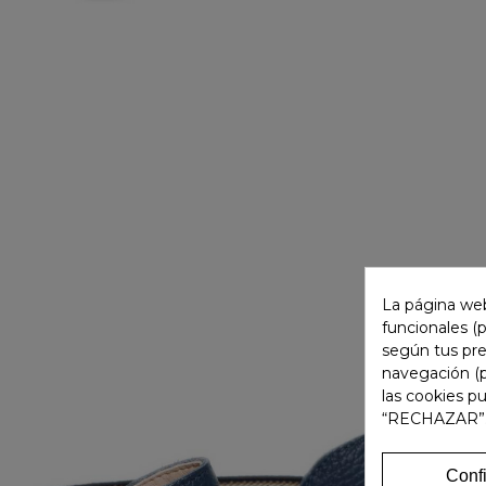
La página web
funcionales (
según tus pre
navegación (p
las cookies p
“RECHAZAR”
Conf