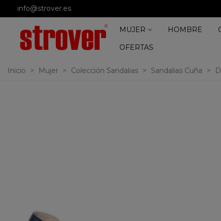
info@strover.es
MUJER
HOMBRE
OFERTAS
Inicio
>
Mujer
>
Colección Sandalias
>
Sandalias Cuña
>
D