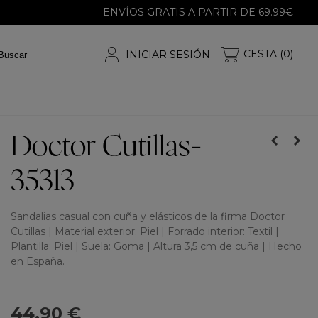
ENVÍOS GRATIS A PARTIR DE 69.99€
CESTA (0)
INICIAR SESIÓN
Doctor Cutillas-
35313
Sandalias casual con cuña y elásticos de la firma Doctor
Cutillas | Material exterior: Piel | Forrado interior: Textil |
Plantilla: Piel | Suela: Goma | Altura 3,5 cm de cuña | Hecho
en España.
44,90 €