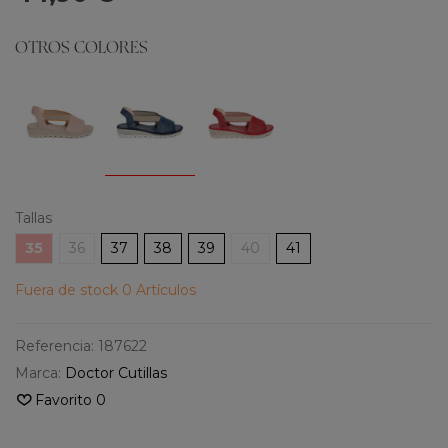
OTROS COLORES
Tallas
35
36
37
38
39
40
41
Fuera de stock
0 Artículos
Referencia:
187622
Marca:
Doctor Cutillas
Favorito
0