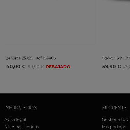
24horas-25955 - Ref: 186406
Strover-MV-097
Tallas
Tallas
40,00 €
59,90 €
99,90 €
REBAJADO
75
35
36
37
38
39
40
41
36
37
38
INFORMACIÓN
MI CUENTA
Aviso legal
Gestiona tu 
Nuestras Tiendas
Mis pedidos