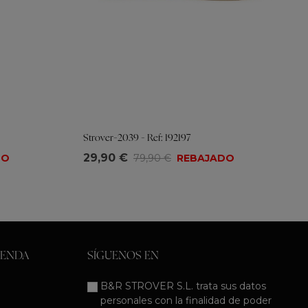
Strover-2039 - Ref: 192197
Tallas
29,90 €
DO
79,90 €
REBAJADO
36
37
38
39
40
41
IENDA
SÍGUENOS EN
B&R STROVER S.L. trata sus datos
personales con la finalidad de poder