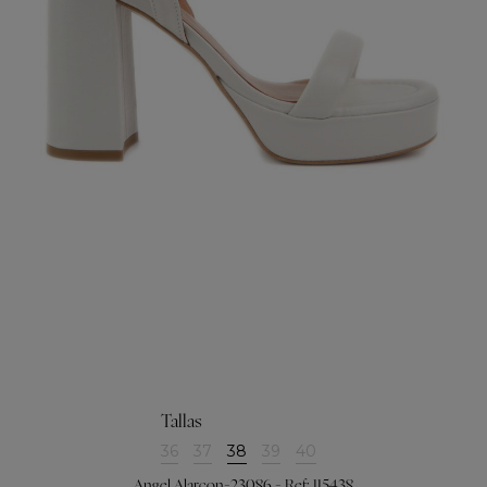
Tallas
36
37
38
39
40
Angel Alarcon-23086 - Ref: 115438