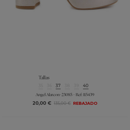
Tallas
35
36
37
38
39
40
Angel Alarcon-23085 - Ref: 115439
20,00 €
135,00 €
REBAJADO