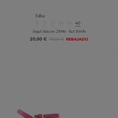
Tallas
35
36
37
38
39
40
Angel Alarcon-23086 - Ref: 115436
20,00 €
115,00 €
REBAJADO