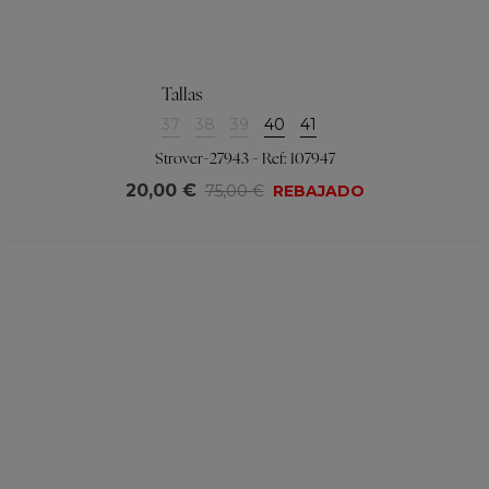
Tallas
37
38
39
40
41
Strover-27943 - Ref: 107947
20,00 €
75,00 €
REBAJADO