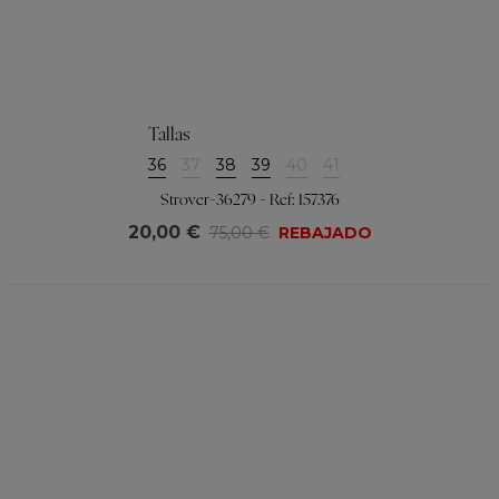
Tallas
36
37
38
39
40
41
Strover-36279 - Ref: 157376
20,00 €
75,00 €
REBAJADO