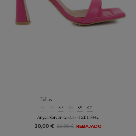
Tallas
35
36
37
38
39
40
Angel Alarcon-23053 - Ref: 115442
20,00 €
89,90 €
REBAJADO