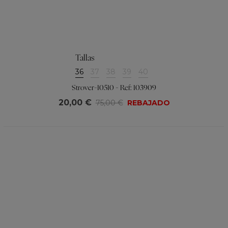
Tallas
36
37
38
39
40
Strover-10510 - Ref: 103909
20,00 €
75,00 €
REBAJADO