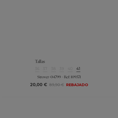
Tallas
36
37
38
39
40
41
Strover-04799 - Ref: 109571
20,00 €
89,90 €
REBAJADO