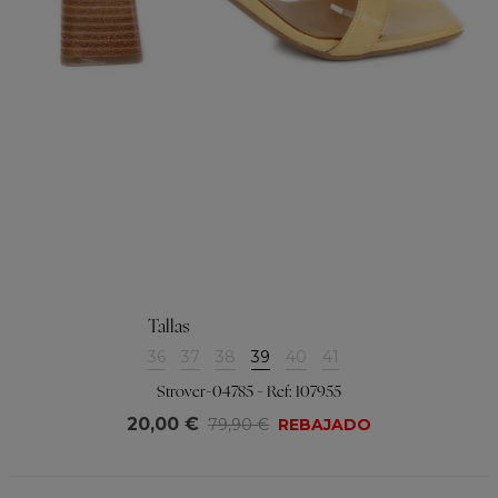
Tallas
36
37
38
39
40
41
Strover-04785 - Ref: 107955
20,00 €
79,90 €
REBAJADO