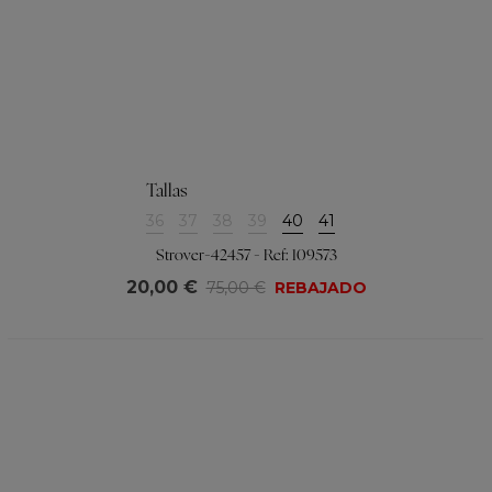
Tallas
36
37
38
39
40
41
Strover-42457 - Ref: 109573
20,00 €
75,00 €
REBAJADO