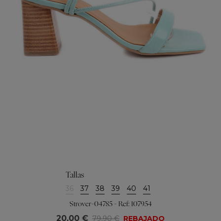
Tallas
36
37
38
39
40
41
Strover-04785 - Ref: 107954
20,00 €
79,90 €
REBAJADO