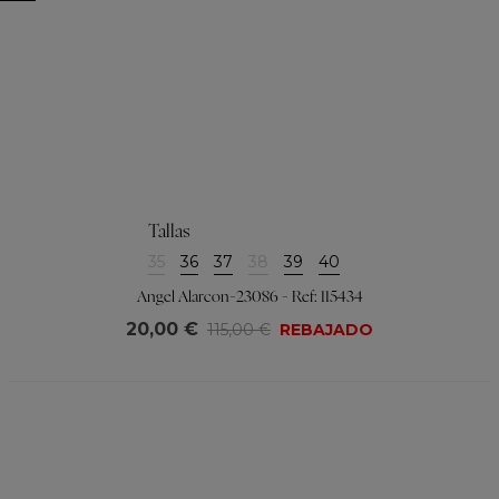
Tallas
35
36
37
38
39
40
Angel Alarcon-23086 - Ref: 115434
20,00 €
115,00 €
REBAJADO