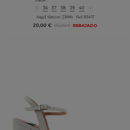
Tallas
35
36
37
38
39
40
41
Angel Alarcon-23086 - Ref: 115437
20,00 €
115,00 €
REBAJADO