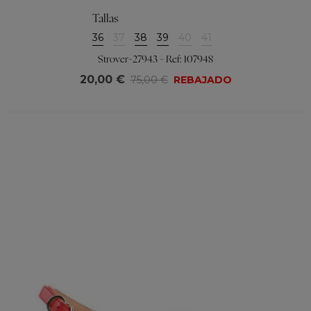
Tallas
36
37
38
39
40
41
Strover-27943 - Ref: 107948
20,00 €
75,00 €
REBAJADO