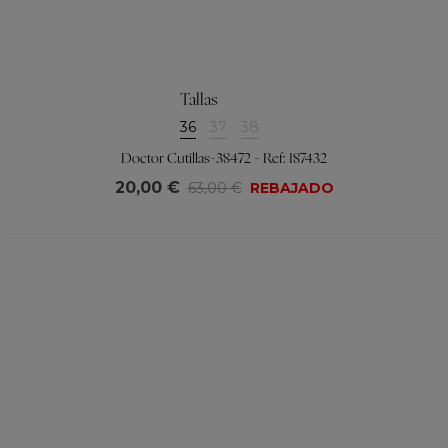
Tallas
36
37
38
Doctor Cutillas-38472 - Ref: 187432
20,00 €
63,00 €
REBAJADO