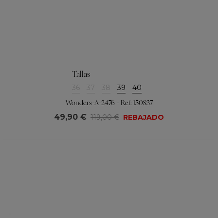
Tallas
36
37
38
39
40
Wonders-A-2476 - Ref: 150837
49,90 €
119,00 €
REBAJADO