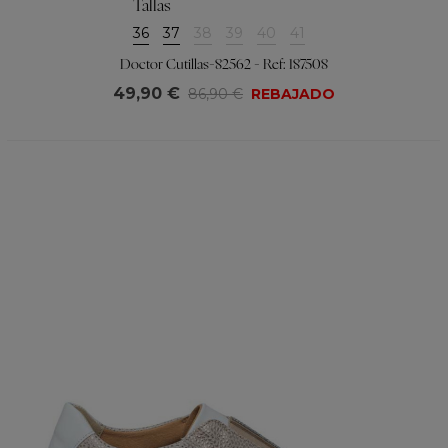
Tallas
36
37
38
39
40
41
Doctor Cutillas-82562 - Ref: 187508
49,90 €
86,90 €
REBAJADO