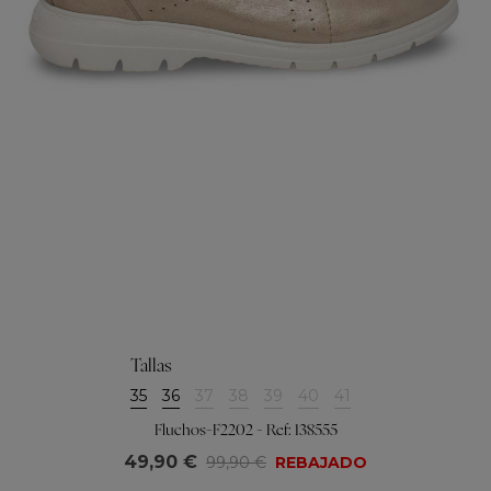
Tallas
35
36
37
38
39
40
41
Fluchos-F2202 - Ref: 138555
49,90 €
99,90 €
REBAJADO