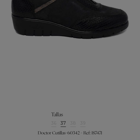
Tallas
36
37
38
39
Doctor Cutillas-60342 - Ref: 187471