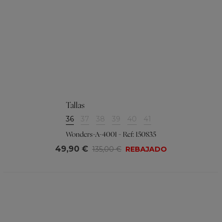
Tallas
36
37
38
39
40
41
Wonders-A-4001 - Ref: 150835
49,90 €
135,00 €
REBAJADO