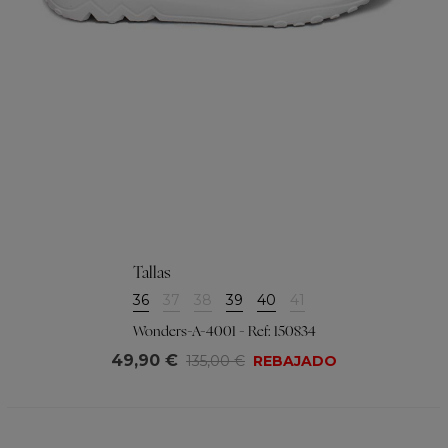
Tallas
36
37
38
39
40
41
Wonders-A-4001 - Ref: 150834
49,90 €
135,00 €
REBAJADO