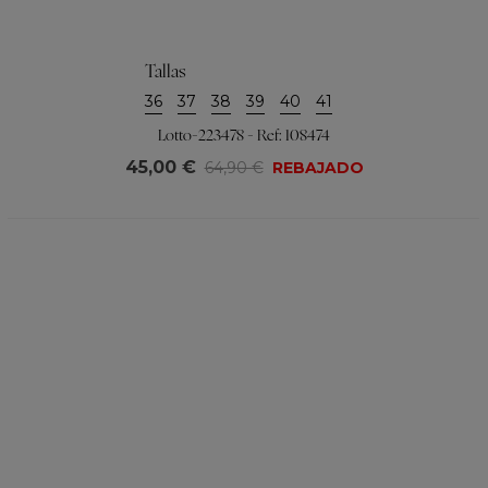
Tallas
36
37
38
39
40
41
Lotto-223478 - Ref: 108474
45,00 €
64,90 €
REBAJADO