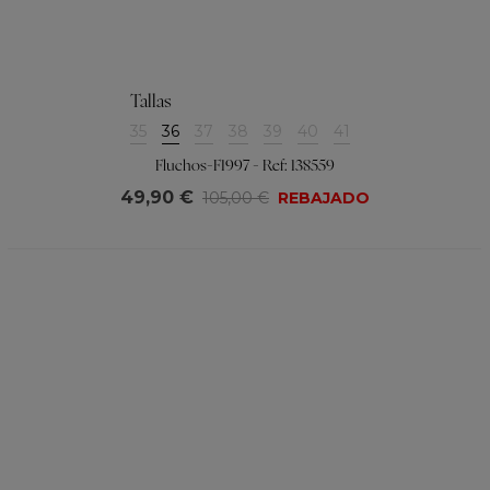
Tallas
35
36
37
38
39
40
41
Fluchos-F1997 - Ref: 138559
49,90 €
105,00 €
REBAJADO