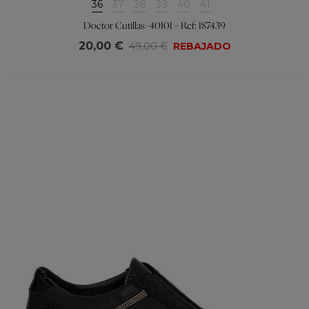
36
37
38
39
40
41
Doctor Cutillas-40101 - Ref: 187439
20,00 €
49,00 €
REBAJADO