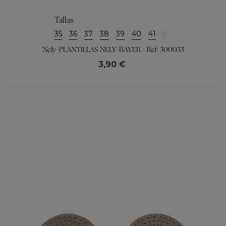
Tallas
35
36
37
38
39
40
41
5
Nely-PLANTILLAS NELY-BAYER - Ref: 300033
3,90 €