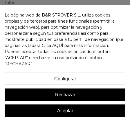
Tallas
35
36
37
38
39
40
41
5
La página web de B&R STROVER S.L. utiliza cookies
propias y de terceros para fines funcionales (permitir la
-
+
navegación web), para optimizar la navegación y
personalizarla según tus preferencias así como para
mostrarte publicidad en base a tu perfil de navegación (p.e
Añadir Al Carrito
páginas visitadas). Clica AQUÍ para más información.
Puedes aceptar todas las cookies pulsando el botón
“ACEPTAR” o rechazar su uso pulsando el botón
Referencia:
300033
“RECHAZAR”.
Marca:
Nely
Favorito
0
Configurar
16 OTROS PRODUCTOS EN LA MISMA CATEGORÍA:
Rechazar
Aceptar