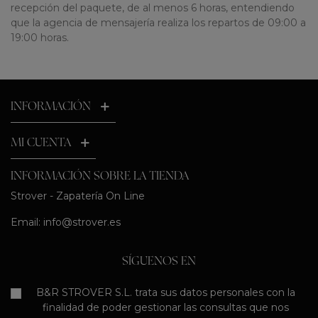
recepción del paquete, de al menos 6 horas, entendiendo
que la agencia de mensajería realiza los repartos de 09:00 a
19:00 horas.
INFORMACIÓN
MI CUENTA
INFORMACIÓN SOBRE LA TIENDA
Strover - Zapatería On Line
Email:
info@strover.es
SÍGUENOS EN
B&R STROVER S.L. trata sus datos personales con la
finalidad de poder gestionar las consultas que nos