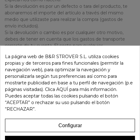
Si la devolución es por un defecto o tara del producto, te
abonaremos el importe del artículo a través del mismo
medio que utilizaste para realizar la compra (gastos de
envío incluidos).
Si la devolución o cambio es por cualquier otro motivo,
debes de tener en cuenta que los gastos de transporte
correrán de tu cuenta. El coste para cualquier
cambio/devolución es de 6 € por artículo.
La página web de B&R STROVER S.L. utiliza cookies
En ambos casos, la devolución se efectuará una vez que
propias y de terceros para fines funcionales (permitir la
hayamos recibido el producto.
navegación web), para optimizar la navegación y
Muy importante, el importe de la devolución será la del
personalizarla según tus preferencias así como para
producto comprado quedando exentos de devolución los
mostrarte publicidad en base a tu perfil de navegación (p.e
gastos de transporte, salvo en casos de devolución por tara
páginas visitadas). Clica AQUÍ para más información.
o defecto del artículo.
Puedes aceptar todas las cookies pulsando el botón
“ACEPTAR” o rechazar su uso pulsando el botón
“RECHAZAR”.
5. ¿Puedo realizar un pedido y recogerlo en una
tienda Strover?
Configurar
Por supuesto! Puedes realizar tu pedido en nuestra tienda