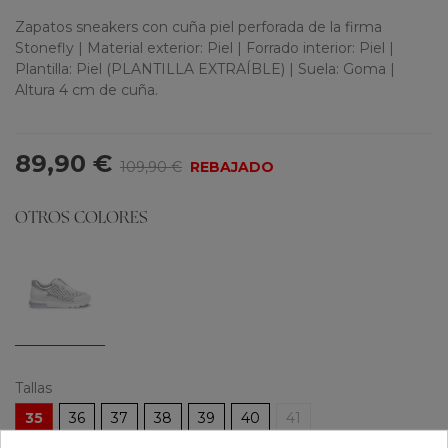
Zapatos sneakers con cuña piel perforada de la firma
Stonefly | Material exterior: Piel | Forrado interior: Piel |
Plantilla: Piel (PLANTILLA EXTRAÍBLE) | Suela: Goma |
Altura 4 cm de cuña.
89,90 €
109,90 €
REBAJADO
OTROS COLORES
Tallas
35
36
37
38
39
40
41