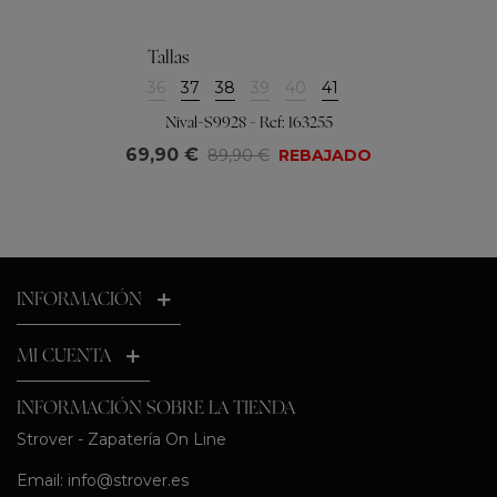
Tallas
36
37
38
39
40
41
Nival-S9928 - Ref: 163255
69,90 €
89,90 €
REBAJADO
INFORMACIÓN
MI CUENTA
INFORMACIÓN SOBRE LA TIENDA
Strover - Zapatería On Line
Email:
info@strover.es