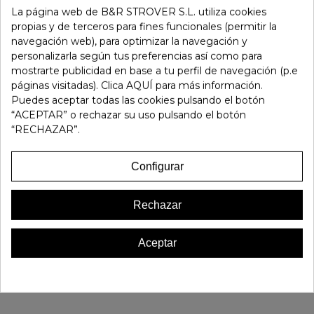
La página web de B&R STROVER S.L. utiliza cookies
-
+
propias y de terceros para fines funcionales (permitir la
navegación web), para optimizar la navegación y
Añadir Al Carrito
personalizarla según tus preferencias así como para
mostrarte publicidad en base a tu perfil de navegación (p.e
páginas visitadas). Clica AQUÍ para más información.
Referencia:
162346
Puedes aceptar todas las cookies pulsando el botón
Marca:
Stonefly
“ACEPTAR” o rechazar su uso pulsando el botón
“RECHAZAR”.
Favorito
0
Configurar
16 OTROS PRODUCTOS EN LA MISMA CATEGORÍA:
Rechazar
Aceptar