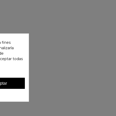
 fines
alizarla
 de
aceptar todas
ptar