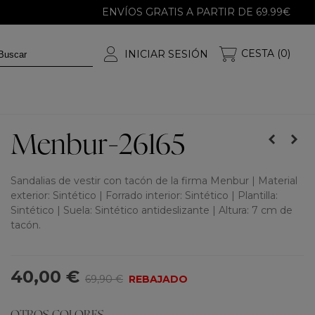
ENVÍOS GRATIS A PARTIR DE 69.99€
CESTA (0)
INICIAR SESIÓN
Menbur-26165
Sandalias de vestir con tacón de la firma Menbur | Material
exterior: Sintético | Forrado interior: Sintético | Plantilla:
Sintético | Suela: Sintético antideslizante | Altura: 7 cm de
tacón.
40,00 €
69,90 €
REBAJADO