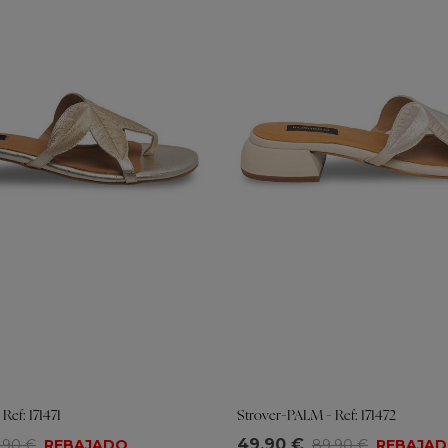
Ref: 171471
Strover-PALM - Ref: 171472
Tallas
49,90 €
,90 €
REBAJADO
89,90 €
REBAJA