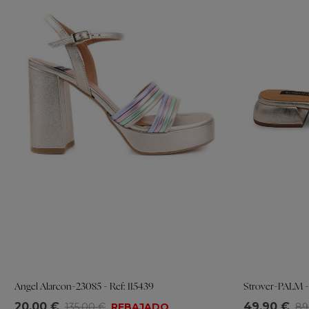
Angel Alarcon-23085 - Ref: 115439
Strover-PALM - 
Tallas
Tallas
20,00 €
49,90 €
135,00 €
REBAJADO
89