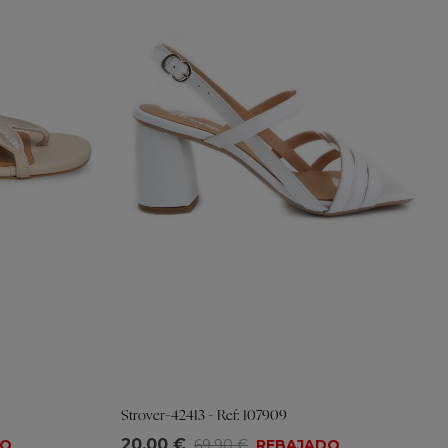
Strover-42413 - Ref: 107909
Tallas
20,00 €
DO
69,90 €
REBAJADO