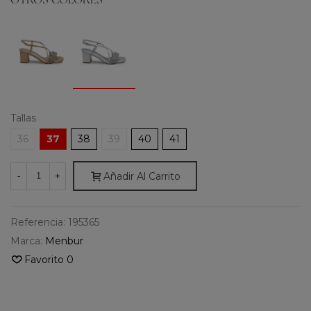
OTROS COLORES
Tallas
36
37
38
39
40
41
Añadir Al Carrito
-
+
Referencia:
195365
Marca:
Menbur
Favorito
0