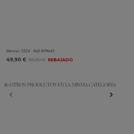
Strover-5324 - Ref: 109645
Tallas
49,90 €
89,90 €
REBAJADO
37
38
39
40
41
16 OTROS PRODUCTOS EN LA MISMA CATEGORÍA: