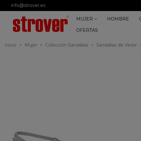
info@strover.es
MUJER
HOMBRE
OFERTAS
Inicio
>
Mujer
>
Colección Sandalias
>
Sandalias de Vestir