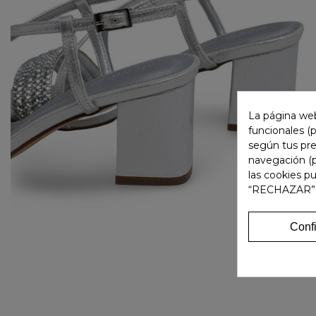
La página web
funcionales (
según tus pre
navegación (p
las cookies p
“RECHAZAR”
Conf