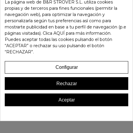
-
+
La página web de B&R STROVER S.L. utiliza cookies
propias y de terceros para fines funcionales (permitir la
navegación web), para optimizar la navegación y
Añadir Al Carrito
personalizarla según tus preferencias así como para
mostrarte publicidad en base a tu perfil de navegación (p.e
páginas visitadas). Clica AQUÍ para más información.
Referencia:
157426
Puedes aceptar todas las cookies pulsando el botón
Marca:
Strover
“ACEPTAR” o rechazar su uso pulsando el botón
Favorito
0
“RECHAZAR”.
16 OTROS PRODUCTOS EN LA MISMA CATEGORÍA:
Configurar
Rechazar
Aceptar