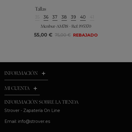
Tallas
35
36
37
38
39
40
41
Menbur-AM718 - Ref: 195370
55,00 €
75,00 €
REBAJADO
INFORMACIÓN
MI CUENTA
INFORMACIÓN SOBRE LA TIENDA
Strover - Zapatería On Line
Email:
info@strover.es