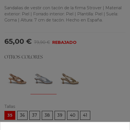
Sandalias de vestir con tacón de la firma Strover | Material
exterior: Piel | Forrado interior: Piel | Plantilla: Piel | Suela:
Goma | Altura: 7 cm de tacón. Hecho en España.
65,00 €
79,90 €
REBAJADO
OTROS COLORES
Tallas
35
36
37
38
39
40
41