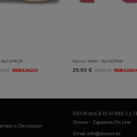
 Ref: 109628
Strover-4940 - Ref: 107960
Tallas
29,90 €
,90 €
REBAJADO
85,00 €
REBAJAD
39
40
41
35
36
37
38
39
40
INFORMACIÓN SOBRE LA T
Strover - Zapatería On Line
Cambio o Devolución
Email:
info@strover.es