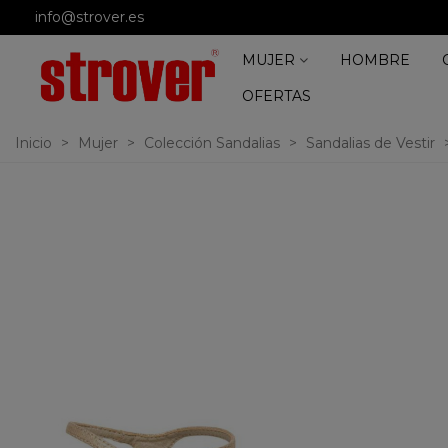
info@strover.es
MUJER
HOMBRE
OFERTAS
Inicio
>
Mujer
>
Colección Sandalias
>
Sandalias de Vestir