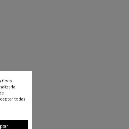
 fines
alizarla
 de
aceptar todas
ptar