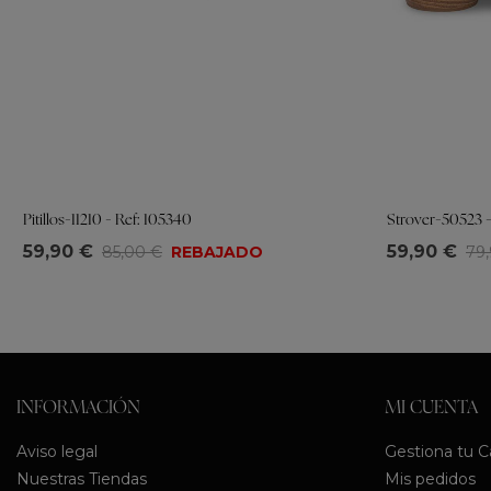
Pitillos-11210 - Ref: 105340
Strover-50523 -
Tallas
Tallas
59,90 €
59,90 €
85,00 €
REBAJADO
79
35
36
37
38
39
40
41
36
37
38
INFORMACIÓN
MI CUENTA
Aviso legal
Gestiona tu 
Nuestras Tiendas
Mis pedidos