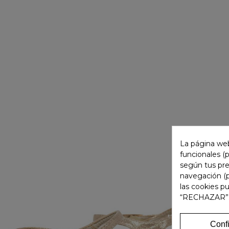
La página web
funcionales (
según tus pre
navegación (p
las cookies p
“RECHAZAR”
Conf