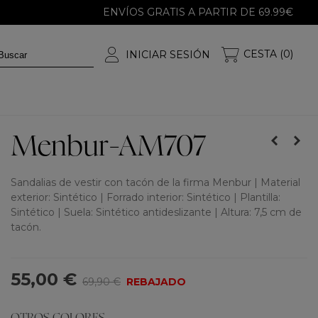
ENVÍOS GRATIS A PARTIR DE 69.99€
CESTA (0)
INICIAR SESIÓN
Menbur-AM707
Sandalias de vestir con tacón de la firma Menbur | Material
exterior: Sintético | Forrado interior: Sintético | Plantilla:
Sintético | Suela: Sintético antideslizante | Altura: 7,5 cm de
tacón.
55,00 €
69,90 €
REBAJADO