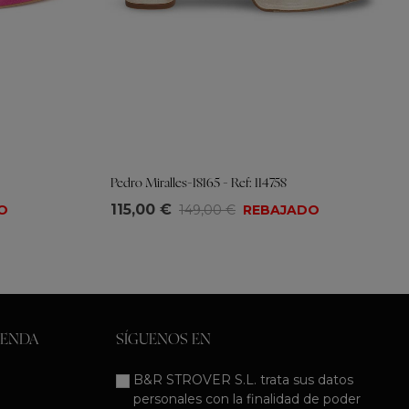
Pedro Miralles-18165 - Ref: 114758
Tallas
115,00 €
O
149,00 €
REBAJADO
36
37
38
39
40
IENDA
SÍGUENOS EN
B&R STROVER S.L. trata sus datos
personales con la finalidad de poder