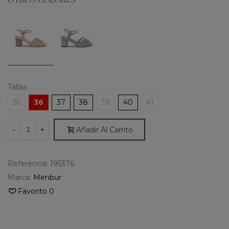
OTROS COLORES
Tallas
35
36
37
38
39
40
41
Añadir Al Carrito
-
+
Referencia:
195376
Marca:
Menbur
Favorito
0