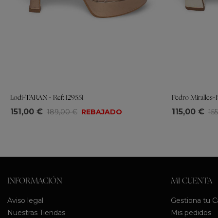
Lodi-TARAN - Ref: 129551
Pedro Miralles-1
Tallas
Tallas
151,00 €
115,00 €
189,00 €
REBAJADO
15
35
36
37
38
39
40
35
36
37
3
INFORMACIÓN
MI CUENTA
Aviso legal
Gestiona tu 
Nuestras Tiendas
Mis pedidos