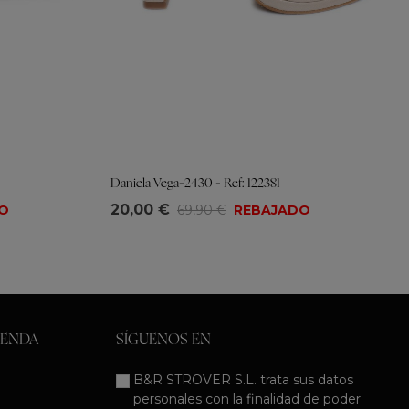
Daniela Vega-2430 - Ref: 122381
Tallas
20,00 €
O
69,90 €
REBAJADO
37
38
39
40
41
IENDA
SÍGUENOS EN
B&R STROVER S.L. trata sus datos
personales con la finalidad de poder