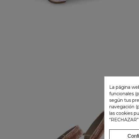
La página web
funcionales (
según tus pre
navegación (p
las cookies p
“RECHAZAR”
Conf