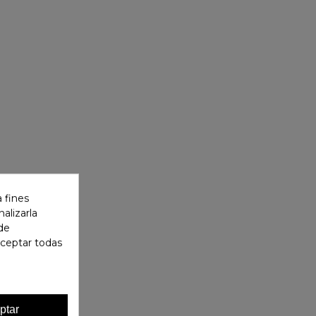
 fines
alizarla
 de
aceptar todas
ptar