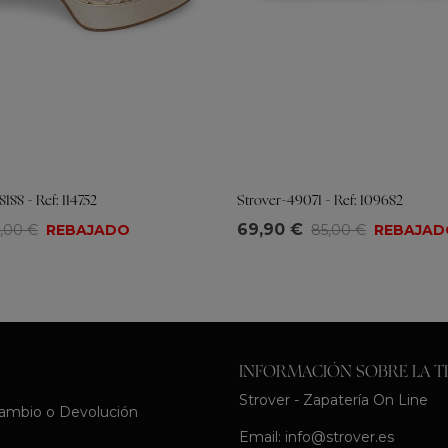
8188 - Ref: 114752
Strover-49071 - Ref: 109682
Tallas
69,90 €
5,00 €
REBAJADO
85,00 €
REBAJAD
8
39
40
36
37
38
39
40
41
INFORMACIÓN SOBRE LA T
Strover - Zapatería On Line
Cambio o Devolución
Email:
info@strover.es