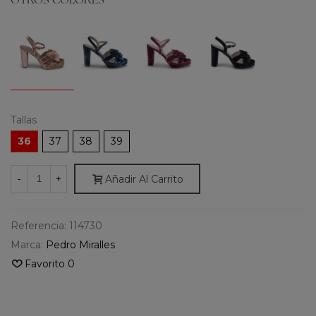
OTROS COLORES
Tallas
36
37
38
39
Añadir Al Carrito
-
+
Referencia:
114730
Marca:
Pedro Miralles
Favorito
0