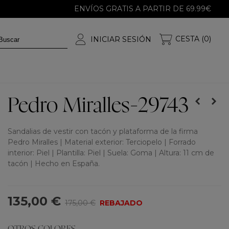
ENVÍOS GRATIS A PARTIR DE 69.99€
CESTA (0)
INICIAR SESIÓN
Pedro Miralles-29743
Sandalias de vestir con tacón y plataforma de la firma
Pedro Miralles | Material exterior: Terciopelo | Forrado
interior: Piel | Plantilla: Piel | Suela: Goma | Altura: 11 cm de
tacón | Hecho en España.
135,00 €
175,00 €
REBAJADO