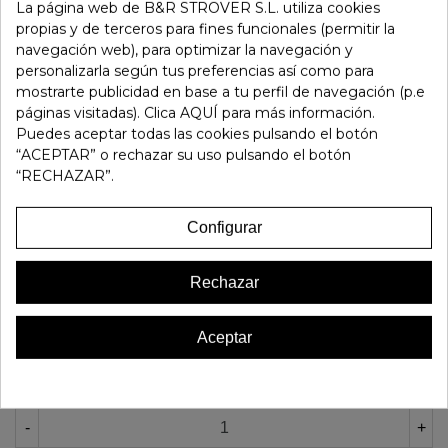
Sandalias casual con cuña y planta bio de la firma Walk & Fly
La página web de B&R STROVER S.L. utiliza cookies
| Material exterior: Piel | Forrado interior: Sin forrado |
propias y de terceros para fines funcionales (permitir la
Plantilla: Piel | Suela: Goma | Altura: 3 cm de cuña.
navegación web), para optimizar la navegación y
personalizarla según tus preferencias así como para
mostrarte publicidad en base a tu perfil de navegación (p.e
páginas visitadas). Clica AQUÍ para más información.
55,00 €
69,90 €
REBAJADO
Puedes aceptar todas las cookies pulsando el botón
“ACEPTAR” o rechazar su uso pulsando el botón
“RECHAZAR”.
OTROS COLORES
Configurar
Rechazar
Aceptar
Tallas
36
37
38
41
-
+