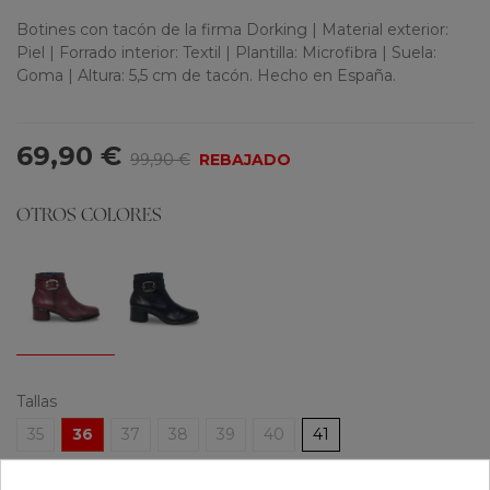
Botines con tacón de la firma Dorking | Material exterior:
Piel | Forrado interior: Textil | Plantilla: Microfibra | Suela:
Goma | Altura: 5,5 cm de tacón. Hecho en España.
69,90 €
99,90 €
REBAJADO
OTROS COLORES
Tallas
35
36
37
38
39
40
41