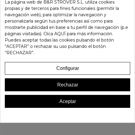
-
+
La página web de B&R STROVER S.L. utiliza cookies
propias y de terceros para fines funcionales (permitir la
navegación web), para optimizar la navegación y
Añadir Al Carrito
personalizarla según tus preferencias así como para
mostrarte publicidad en base a tu perfil de navegación (p.e
páginas visitadas). Clica AQUÍ para más información.
Referencia:
134637
Puedes aceptar todas las cookies pulsando el botón
Marca:
Dorking
“ACEPTAR” o rechazar su uso pulsando el botón
Favorito
0
“RECHAZAR”.
16 OTROS PRODUCTOS EN LA MISMA CATEGORÍA:
Configurar
Rechazar
Aceptar