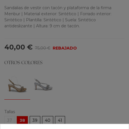
Sandalias de vestir con tacón y plataforma de la firma
Menbur | Material exterior: Sintético | Forrado interior:
Sintético | Plantilla: Sintético | Suela: Sintético
antideslizante | Altura: 9 cm de tacón.
40,00 €
75,00 €
REBAJADO
OTROS COLORES
Tallas
37
38
39
40
41