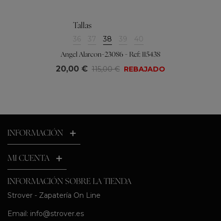
Tallas
36
37
38
39
40
Angel Alarcon-23086 - Ref: 115438
20,00 €
115,00 €
REBAJADO
INFORMACIÓN
MI CUENTA
INFORMACIÓN SOBRE LA TIENDA
Strover - Zapatería On Line
Email:
info@strover.es