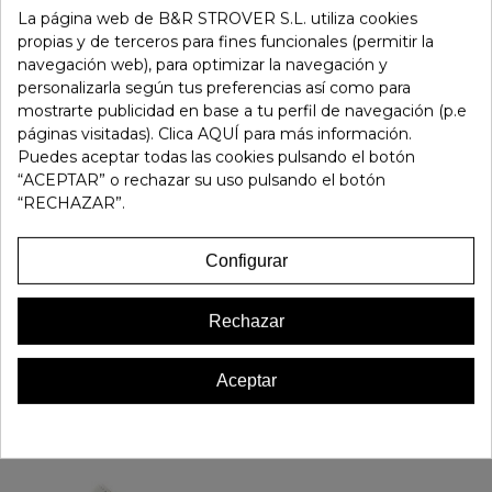
La página web de B&R STROVER S.L. utiliza cookies
-
+
propias y de terceros para fines funcionales (permitir la
navegación web), para optimizar la navegación y
Añadir Al Carrito
personalizarla según tus preferencias así como para
mostrarte publicidad en base a tu perfil de navegación (p.e
páginas visitadas). Clica AQUÍ para más información.
Referencia:
195366
Puedes aceptar todas las cookies pulsando el botón
Marca:
Menbur
“ACEPTAR” o rechazar su uso pulsando el botón
“RECHAZAR”.
Favorito
0
Configurar
16 OTROS PRODUCTOS EN LA MISMA CATEGORÍA:
Rechazar
Aceptar