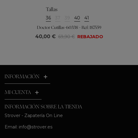
Tallas
36
37
39
40
41
Doctor Cutillas-60338 - Ref: 187559
40,00 €
69,90 €
REBAJADO
INFORMACIÓN
MI CUENTA
INFORMACIÓN SOBRE LA TIENDA
Strover - Zapatería On Line
Email:
info@strover.es