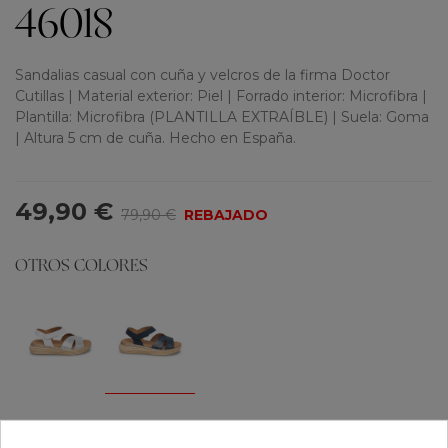
46018
Sandalias casual con cuña y velcros de la firma Doctor
Cutillas | Material exterior: Piel | Forrado interior: Microfibra |
Plantilla: Microfibra (PLANTILLA EXTRAÍBLE) | Suela: Goma
| Altura 5 cm de cuña. Hecho en España.
49,90 €
79,90 €
REBAJADO
OTROS COLORES
Tallas