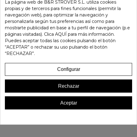
La página web de B&R STROVER S.L. utiliza cookies
36
37
38
39
propias y de terceros para fines funcionales (permitir la
navegación web), para optimizar la navegación y
Fuera de stock
personalizarla según tus preferencias así como para
mostrarte publicidad en base a tu perfil de navegación (p.e
páginas visitadas). Clica AQUÍ para más información.
Referencia:
187532
Puedes aceptar todas las cookies pulsando el botón
Marca:
Doctor Cutillas
“ACEPTAR” o rechazar su uso pulsando el botón
Favorito
0
“RECHAZAR”.
Configurar
16 OTROS PRODUCTOS EN LA MISMA CATEGORÍA:
Rechazar
Aceptar