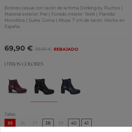
Botines casual con tacón de la firma Dorking by Fluchos |
Material exterior: Piel | Forrado interior: Textil | Plantilla:
Microfibra | Suela: Goma | Altura: 7 cm de tacón. Hecho en
España.
69,90 €
99,90 €
REBAJADO
OTROS COLORES
Tallas
35
36
37
38
39
40
41