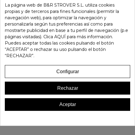
La página web de B&R STROVER S.L. utiliza cookies
-
+
propias y de terceros para fines funcionales (permitir la
navegación web), para optimizar la navegación y
Añadir Al Carrito
personalizarla según tus preferencias así como para
mostrarte publicidad en base a tu perfil de navegación (p.e
páginas visitadas). Clica AQUÍ para más información.
Referencia:
134629
Puedes aceptar todas las cookies pulsando el botón
Marca:
Dorking
“ACEPTAR” o rechazar su uso pulsando el botón
“RECHAZAR”.
Favorito
0
Configurar
16 OTROS PRODUCTOS EN LA MISMA CATEGORÍA:
Rechazar
Aceptar