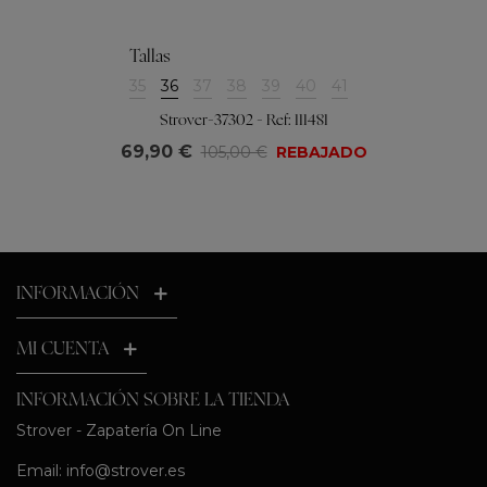
Tallas
35
36
37
38
39
40
41
Strover-37302 - Ref: 111481
69,90 €
105,00 €
REBAJADO
INFORMACIÓN
MI CUENTA
INFORMACIÓN SOBRE LA TIENDA
Strover - Zapatería On Line
Email:
info@strover.es