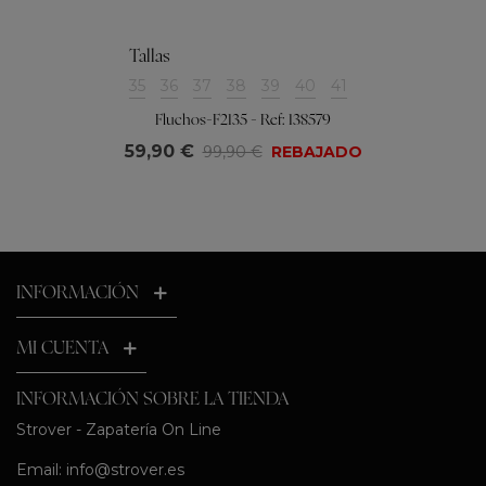
Tallas
35
36
37
38
39
40
41
Fluchos-F2135 - Ref: 138579
59,90 €
99,90 €
REBAJADO
INFORMACIÓN
MI CUENTA
INFORMACIÓN SOBRE LA TIENDA
Strover - Zapatería On Line
Email:
info@strover.es