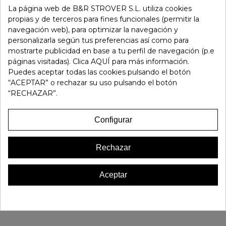
La página web de B&R STROVER S.L. utiliza cookies
-
+
propias y de terceros para fines funcionales (permitir la
navegación web), para optimizar la navegación y
Añadir Al Carrito
personalizarla según tus preferencias así como para
mostrarte publicidad en base a tu perfil de navegación (p.e
páginas visitadas). Clica AQUÍ para más información.
Referencia:
111493
Puedes aceptar todas las cookies pulsando el botón
Marca:
Strover
“ACEPTAR” o rechazar su uso pulsando el botón
“RECHAZAR”.
Favorito
1
Configurar
16 OTROS PRODUCTOS EN LA MISMA CATEGORÍA:
Rechazar
Aceptar