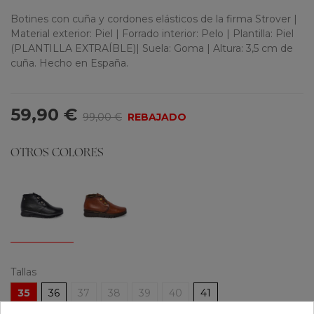
Botines con cuña y cordones elásticos de la firma Strover |
Material exterior: Piel | Forrado interior: Pelo | Plantilla: Piel
(PLANTILLA EXTRAÍBLE)| Suela: Goma | Altura: 3,5 cm de
cuña. Hecho en España.
59,90 €
99,00 €
REBAJADO
OTROS COLORES
Tallas
35
36
37
38
39
40
41