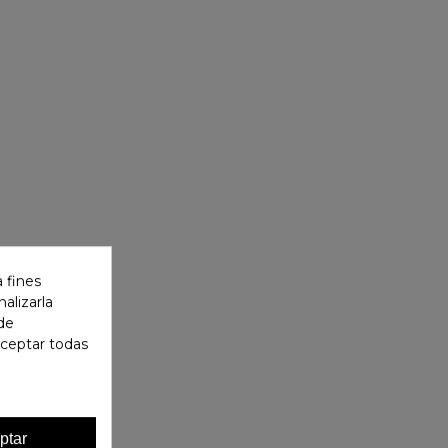
 fines
alizarla
 de
aceptar todas
ptar