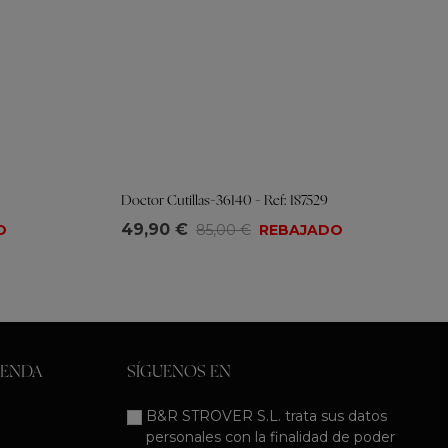
Doctor Cutillas-36140 - Ref: 187529
Tallas
49,90 €
O
85,00 €
REBAJADO
35
36
37
38
39
40
IENDA
SÍGUENOS EN
B&R STROVER S.L. trata sus datos
personales con la finalidad de poder