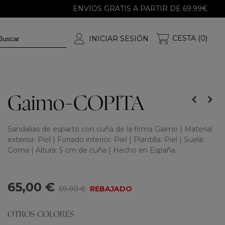
ENVÍOS GRATIS A PARTIR DE 69.99€
CESTA (0)
INICIAR SESIÓN
Gaimo-COPITA
Sandalias de esparto con cuña de la firma Gaimo | Material
exterior: Piel | Forrado interior: Piel | Plantilla: Piel | Suela:
Goma | Altura: 5 cm de cuña | Hecho en España.
65,00 €
69,90 €
REBAJADO
OTROS COLORES