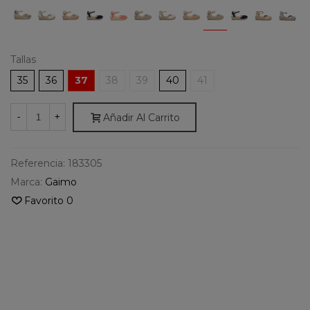
Tallas
35
36
37
38
39
40
41
Añadir Al Carrito
-
+
Referencia:
183305
Marca:
Gaimo
Favorito
0