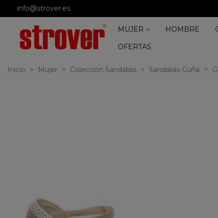
info@strover.es
MUJER
HOMBRE
OFERTAS
Inicio
>
Mujer
>
Colección Sandalias
>
Sandalias Cuña
>
G