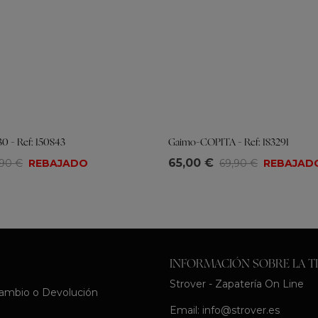
 - Ref: 150843
Gaimo-COPITA - Ref: 183291
Tallas
65,00 €
,90 €
REBAJADO
69,90 €
REBAJAD
8
39
40
41
35
36
37
38
39
40
41
INFORMACIÓN SOBRE LA T
Strover - Zapatería On Line
Cambio o Devolución
Email:
info@strover.es