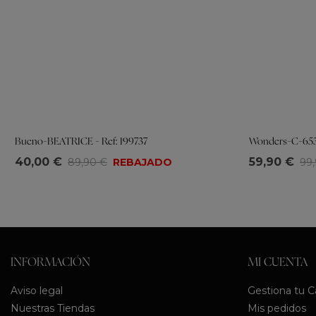
Bueno-BEATRICE - Ref: 199737
Wonders-C-6530
Tallas
Tallas
40,00 €
59,90 €
89,90 €
REBAJADO
99
36
37
38
39
40
41
35
36
37
3
INFORMACIÓN
MI CUENTA
Aviso legal
Gestiona tu 
Nuestras Tiendas
Mis pedidos