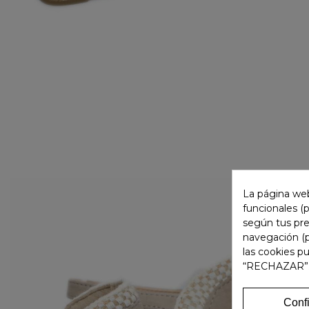
La página web
funcionales (
según tus pre
navegación (p
las cookies p
“RECHAZAR”
Conf