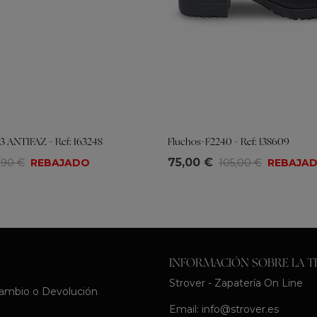
 ANTIFAZ - Ref: 163248
Fluchos-F2240 - Ref: 138609
Tallas
75,00 €
,90 €
REBAJADO
105,00 €
REBAJA
39
40
41
35
36
37
38
39
40
41
INFORMACIÓN SOBRE LA T
Strover - Zapatería On Line
Cambio o Devolución
Email:
info@strover.es