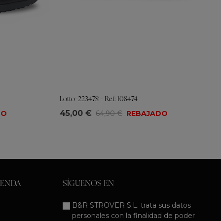
Lotto-223478 - Ref: 108474
Tallas
45,00 €
DO
64,90 €
REBAJADO
36
37
38
39
40
41
IENDA
SÍGUENOS EN
B&R STROVER S.L. trata sus datos
personales con la finalidad de poder