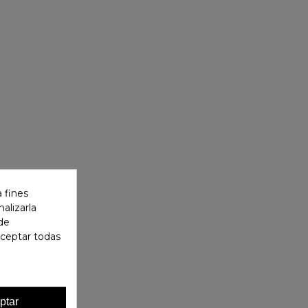
 fines
alizarla
 de
aceptar todas
ptar