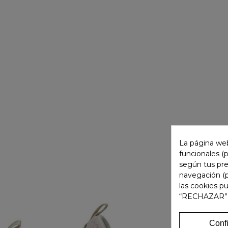
La página web
funcionales (
según tus pre
navegación (p
las cookies p
“RECHAZAR”
Conf