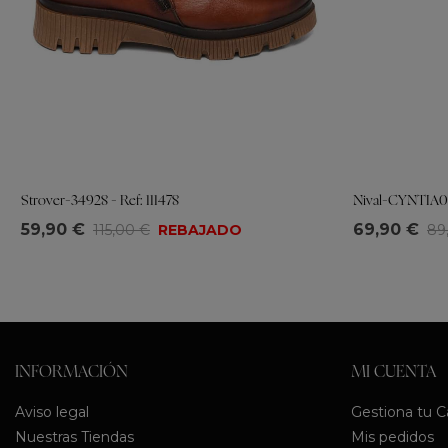
Strover-34928 - Ref: 111478
Nival-CYNTIA03
Tallas
Tallas
59,90 €
69,90 €
115,00 €
REBAJADO
89
35
36
37
38
39
40
41
36
37
38
INFORMACIÓN
MI CUENTA
Aviso legal
Gestiona tu 
Nuestras Tiendas
Mis pedidos