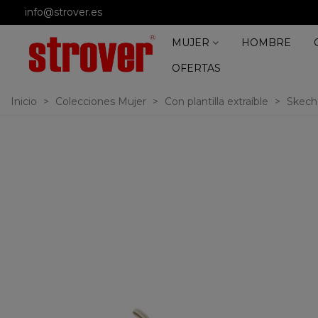
info@strover.es
MUJER
HOMBRE
OFERTAS
Inicio
>
Colecciones Mujer
>
Con plantilla extraíble
>
Skech