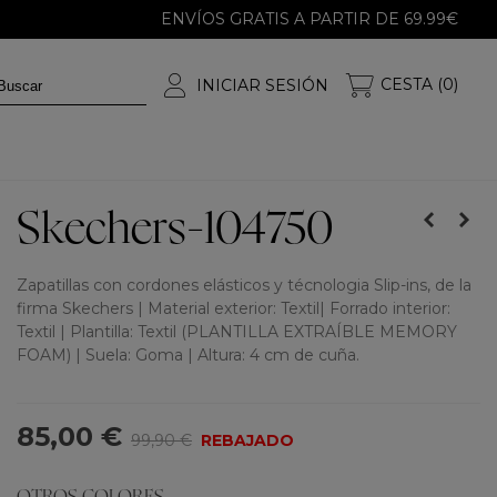
ENVÍOS GRATIS A PARTIR DE 69.99€
CESTA (0)
INICIAR SESIÓN
Skechers-104750
Zapatillas con cordones elásticos y técnologia Slip-ins, de la
firma Skechers | Material exterior: Textil| Forrado interior:
Textil | Plantilla: Textil (PLANTILLA EXTRAÍBLE MEMORY
FOAM) | Suela: Goma | Altura: 4 cm de cuña.
85,00 €
99,90 €
REBAJADO