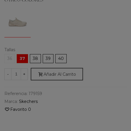
OTROS COLORES
Tallas
36
37
38
39
40
Añadir Al Carrito
-
+
Referencia:
179159
Marca:
Skechers
Favorito
0