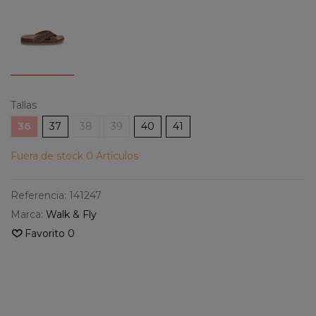
Tallas
36
37
38
39
40
41
Fuera de stock
0 Artículos
Referencia:
141247
Marca:
Walk & Fly
Favorito
0