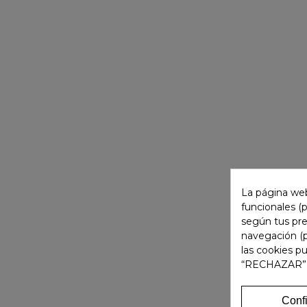
La página web
funcionales (
según tus pre
navegación (p
las cookies p
“RECHAZAR”
Conf