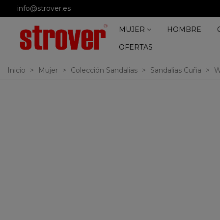
info@strover.es
MUJER
HOMBRE
OFERTAS
Inicio
>
Mujer
>
Colección Sandalias
>
Sandalias Cuña
>
W