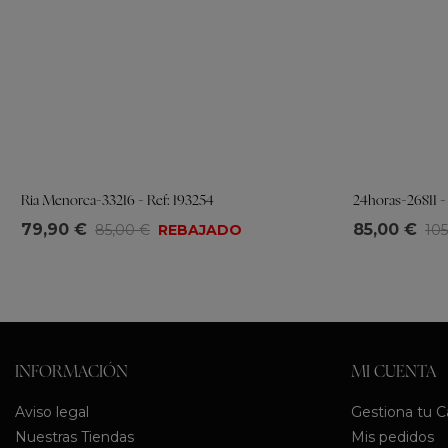
Ria Menorca-33216 - Ref: 193254
24horas-26811 -
Tallas
Tallas
79,90 €
85,00 €
85,00 €
REBAJADO
105
36
37
38
39
40
41
36
37
38
INFORMACIÓN
MI CUENTA
Aviso legal
Gestiona tu 
Nuestras Tiendas
Mis pedidos