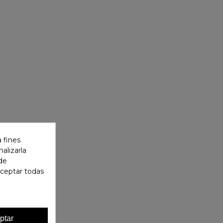
 fines
alizarla
 de
aceptar todas
ptar