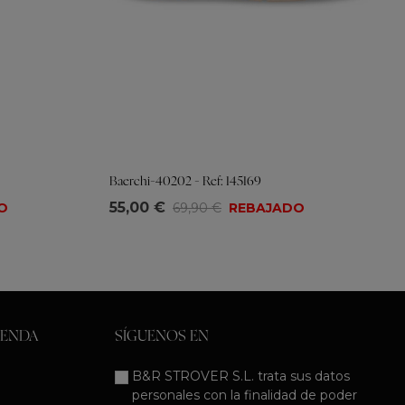
Baerchi-40202 - Ref: 145169
Tallas
55,00 €
O
69,90 €
REBAJADO
36
37
38
39
41
IENDA
SÍGUENOS EN
B&R STROVER S.L. trata sus datos
personales con la finalidad de poder