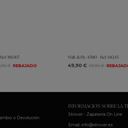
 Ref: 186507
Walk & Fly-47810 - Ref: 141243
Tallas
49,90 €
,90 €
REBAJADO
59,90 €
REBAJAD
39
40
41
36
37
38
39
40
41
INFORMACIÓN SOBRE LA T
Strover - Zapatería On Line
Cambio o Devolución
Email:
info@strover.es