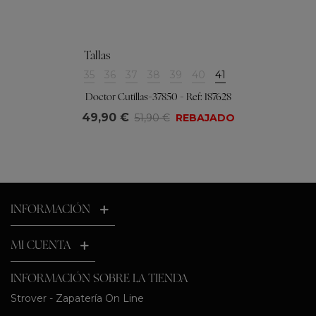
Tallas
35
36
37
38
39
40
41
Doctor Cutillas-37850 - Ref: 187628
49,90 €
51,90 €
REBAJADO
INFORMACIÓN
MI CUENTA
INFORMACIÓN SOBRE LA TIENDA
Strover - Zapatería On Line