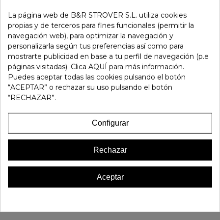
La página web de B&R STROVER S.L. utiliza cookies
-
+
propias y de terceros para fines funcionales (permitir la
navegación web), para optimizar la navegación y
personalizarla según tus preferencias así como para
Añadir Al Carrito
mostrarte publicidad en base a tu perfil de navegación (p.e
páginas visitadas). Clica AQUÍ para más información.
Puedes aceptar todas las cookies pulsando el botón
Referencia:
187613
“ACEPTAR” o rechazar su uso pulsando el botón
Marca:
Doctor Cutillas
“RECHAZAR”.
Favorito
0
Configurar
16 OTROS PRODUCTOS EN LA MISMA CATEGORÍA:
Rechazar
Aceptar