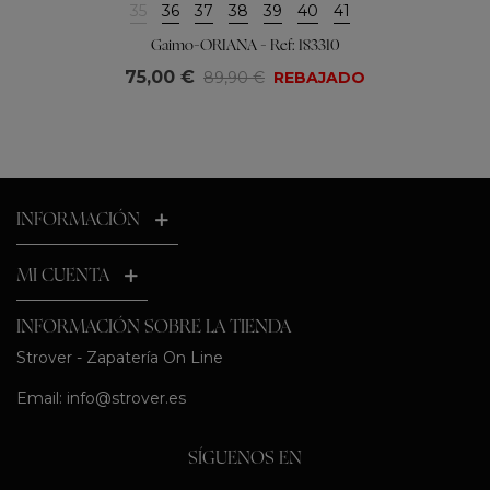
35
36
37
38
39
40
41
Gaimo-ORIANA - Ref: 183310
75,00 €
89,90 €
REBAJADO
INFORMACIÓN
MI CUENTA
INFORMACIÓN SOBRE LA TIENDA
Strover - Zapatería On Line
Email:
info@strover.es
SÍGUENOS EN