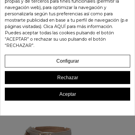
propias y de terceros para fines funcionales (permitir la
Fuera de stock
navegación web), para optimizar la navegación y
personalizarla según tus preferencias así como para
mostrarte publicidad en base a tu perfil de navegación (p.e
Referencia:
187617
páginas visitadas). Clica AQUÍ para más información.
Marca:
Doctor Cutillas
Puedes aceptar todas las cookies pulsando el botón
Favorito
1
“ACEPTAR” o rechazar su uso pulsando el botón
“RECHAZAR”.
16 OTROS PRODUCTOS EN LA MISMA CATEGORÍA:
Configurar
Rechazar
Aceptar