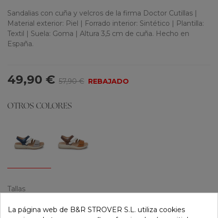
Sandalias con cuña y velcros de la firma Doctor Cutillas |
Material exterior: Piel | Forrado interior: Sintético | Plantilla:
Textil | Suela: Goma | Altura 3,5 cm de cuña. Hecho en
España.
49,90 €
57,90 €
REBAJADO
OTROS COLORES
Tallas
36
38
39
40
La página web de B&R STROVER S.L. utiliza cookies