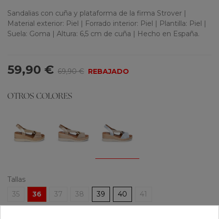
Sandalias con cuña y plataforma de la firma Strover |
Material exterior: Piel | Forrado interior: Piel | Plantilla: Piel |
Suela: Goma | Altura: 6,5 cm de cuña | Hecho en España.
59,90 €
69,90 €
REBAJADO
OTROS COLORES
Tallas
35
36
37
38
39
40
41