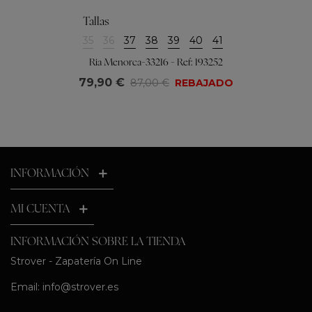
Tallas
35
36
37
38
39
40
41
Ria Menorca-33216 - Ref: 193252
79,90 €
87,00 €
REBAJADO
INFORMACIÓN
MI CUENTA
INFORMACIÓN SOBRE LA TIENDA
Strover - Zapatería On Line
Email:
info@strover.es