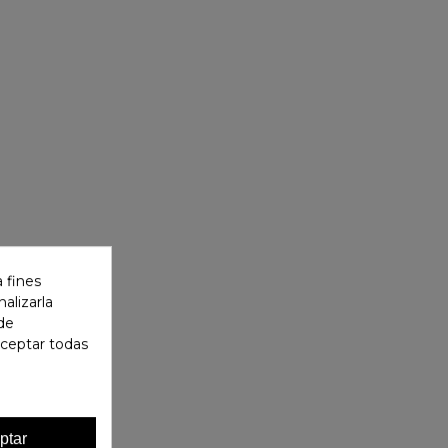
 fines
alizarla
 de
aceptar todas
ptar