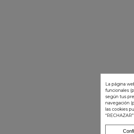
La página web
funcionales (
según tus pre
navegación (p
las cookies p
“RECHAZAR”
Conf