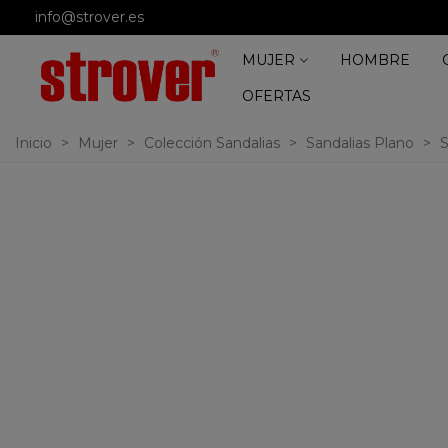
info@strover.es
MUJER
HOMBRE
OFERTAS
Inicio
>
Mujer
>
Colección Sandalias
>
Sandalias Plano
>
S