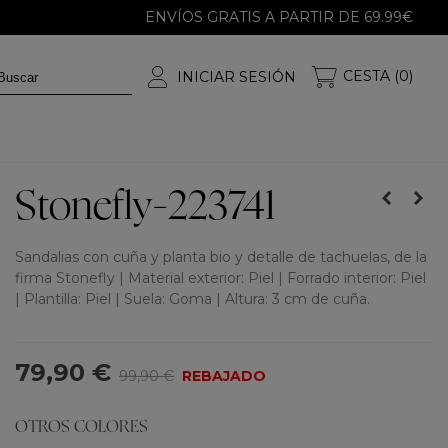
ENVÍOS GRATIS A PARTIR DE 69.99€
CESTA (0)
INICIAR SESIÓN
Stonefly-223741
Sandalias con cuña y planta bio y detalle de tachuelas, de la
firma Stonefly | Material exterior: Piel | Forrado interior: Piel
| Plantilla: Piel | Suela: Goma | Altura: 3 cm de cuña.
79,90 €
99,90 €
REBAJADO
OTROS COLORES