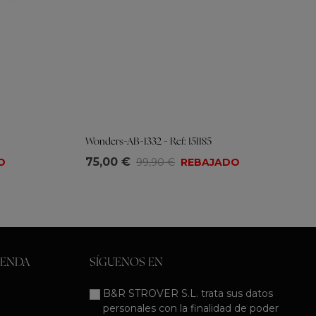
Wonders-AB-1332 - Ref: 151185
Tallas
75,00 €
O
99,90 €
REBAJADO
37
38
39
40
IENDA
SÍGUENOS EN
B&R STROVER S.L. trata sus datos
personales con la finalidad de poder