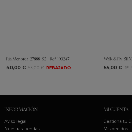
Ria Menorca-27888-S2 - Ref: 193247
Walk & Fly-51130
Tallas
Tallas
40,00 €
55,00 €
53,00 €
REBAJADO
69,
36
37
38
39
40
41
36
37
38
INFORMACIÓN
MI CUENTA
Aviso legal
Gestiona tu 
Nuestras Tiendas
Mis pedidos