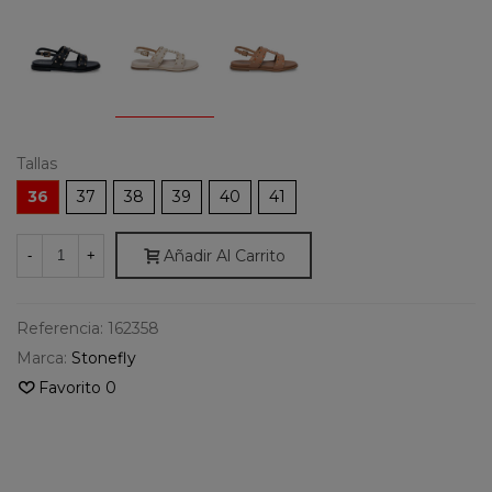
Tallas
36
37
38
39
40
41
Añadir Al Carrito
-
+
Referencia:
162358
Marca:
Stonefly
Favorito
0