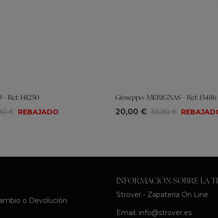
 - Ref: 141250
Gioseppo-MERIGNAS - Ref: 154116
Tallas
20,00 €
90 €
REBAJADO
39,90 €
REBAJAD
39
40
41
36
37
38
39
40
41
INFORMACIÓN SOBRE LA T
Strover - Zapatería On Line
Cambio o Devolución
Email:
info@strover.es