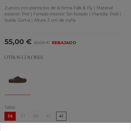
Zuecos con planta bio de la firma Falk & Fly | Material
exterior: Piel | Forrado interior: Sin forrado | Plantilla: Piel) |
Suela: Goma | Altura: 3 cm de cuña.
55,00 €
65,00 €
REBAJADO
OTROS COLORES
Tallas
36
37
38
40
41