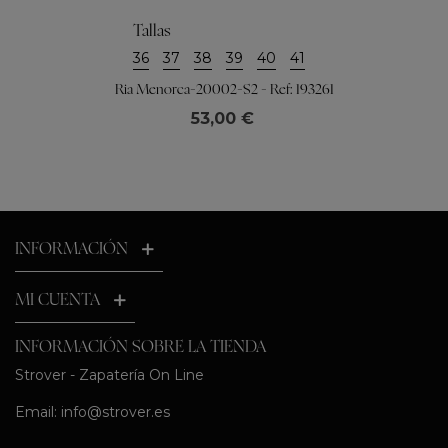
Tallas
36
37
38
39
40
41
Ria Menorca-20002-S2 - Ref: 193261
53,00 €
INFORMACIÓN
MI CUENTA
INFORMACIÓN SOBRE LA TIENDA
Strover - Zapatería On Line
Email:
info@strover.es