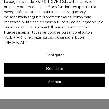
-
+
La página web de B&R STROVER S.L. utiliza cookies
propias y de terceros para fines funcionales (permitir la
navegación web), para optimizar la navegación y
Añadir Al Carrito
personalizarla según tus preferencias así como para
mostrarte publicidad en base a tu perfil de navegación (p.e
páginas visitadas). Clica AQUÍ para más información.
Referencia:
141258
Puedes aceptar todas las cookies pulsando el botón
Marca:
Walk & Fly
“ACEPTAR” o rechazar su uso pulsando el botón
Favorito
0
“RECHAZAR”.
16 OTROS PRODUCTOS EN LA MISMA CATEGORÍA:
Configurar
Rechazar
Aceptar