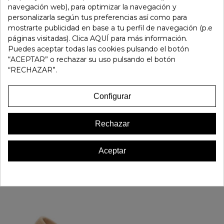
navegación web), para optimizar la navegación y
personalizarla según tus preferencias así como para
Referencia:
183265
mostrarte publicidad en base a tu perfil de navegación (p.e
Marca:
Gaimo
páginas visitadas). Clica AQUÍ para más información.
Puedes aceptar todas las cookies pulsando el botón
Favorito
0
“ACEPTAR” o rechazar su uso pulsando el botón
“RECHAZAR”.
16 OTROS PRODUCTOS EN LA MISMA CATEGORÍA:
Configurar
Rechazar
Aceptar