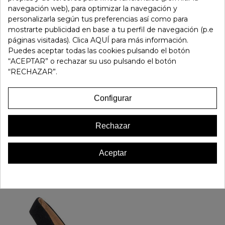
navegación web), para optimizar la navegación y
personalizarla según tus preferencias así como para
Referencia:
199756
mostrarte publicidad en base a tu perfil de navegación (p.e
Marca:
Bueno
páginas visitadas). Clica AQUÍ para más información.
Puedes aceptar todas las cookies pulsando el botón
Favorito
0
“ACEPTAR” o rechazar su uso pulsando el botón
“RECHAZAR”.
16 OTROS PRODUCTOS EN LA MISMA CATEGORÍA:
Configurar
Rechazar
Aceptar