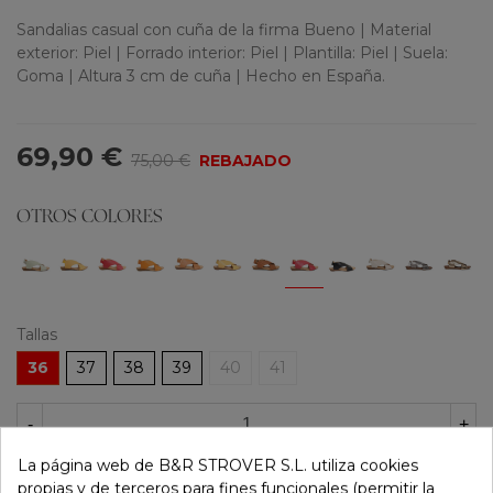
Sandalias casual con cuña de la firma Bueno | Material
exterior: Piel | Forrado interior: Piel | Plantilla: Piel | Suela:
Goma | Altura 3 cm de cuña | Hecho en España.
69,90 €
75,00 €
REBAJADO
OTROS COLORES
Tallas
36
37
38
39
40
41
-
+
La página web de B&R STROVER S.L. utiliza cookies
Añadir Al Carrito
propias y de terceros para fines funcionales (permitir la