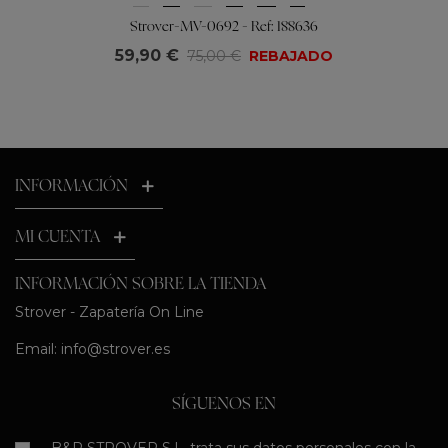
Strover-MV-0692 - Ref: 188636
59,90 €
75,00 €
REBAJADO
INFORMACIÓN
MI CUENTA
INFORMACIÓN SOBRE LA TIENDA
Strover - Zapatería On Line
Email:
info@strover.es
SÍGUENOS EN
B&R STROVER S.L. trata sus datos personales con la