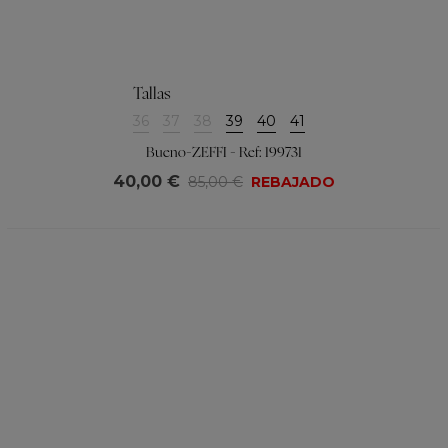
Tallas
36
37
38
39
40
41
Bueno-ZEFFI - Ref: 199731
40,00 €
85,00 €
REBAJADO