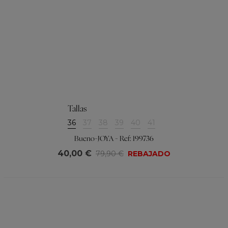
Tallas
36
37
38
39
40
41
Bueno-JOYA - Ref: 199736
40,00 €
79,90 €
REBAJADO