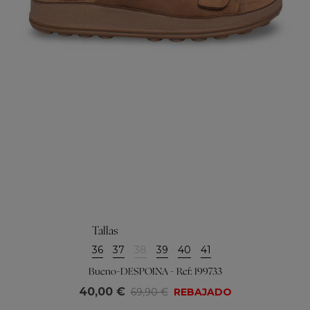
Tallas
36
37
38
39
40
41
Bueno-DESPOINA - Ref: 199733
40,00 €
69,90 €
REBAJADO