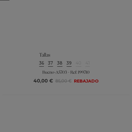
Tallas
36
37
38
39
40
41
Bueno-A5703 - Ref: 199710
40,00 €
85,00 €
REBAJADO