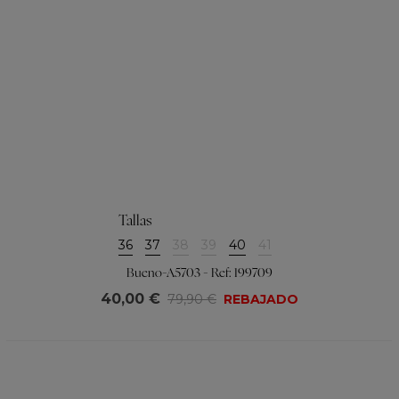
Tallas
36
37
38
39
40
41
Bueno-A5703 - Ref: 199709
40,00 €
79,90 €
REBAJADO