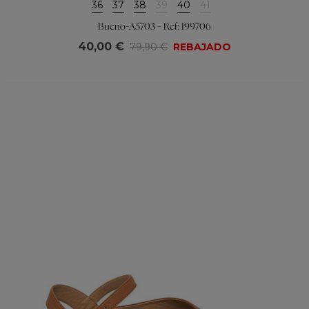
36
37
38
39
40
41
Bueno-A5703 - Ref: 199706
40,00 €
79,90 €
REBAJADO