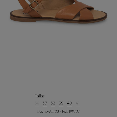
Tallas
36
37
38
39
40
41
Bueno-A5703 - Ref: 199707