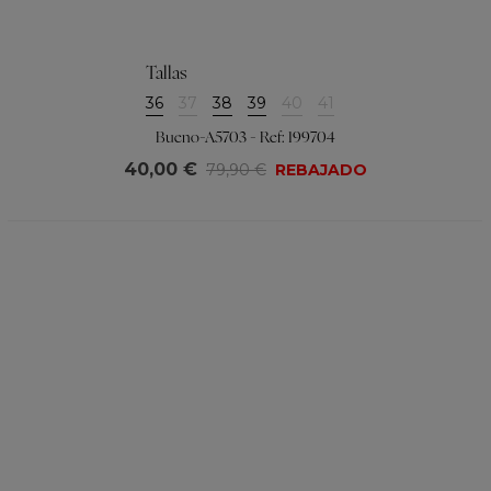
Tallas
36
37
38
39
40
41
Bueno-A5703 - Ref: 199704
40,00 €
79,90 €
REBAJADO