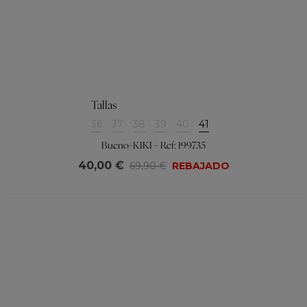
Tallas
36
37
38
39
40
41
Bueno-KIKI - Ref: 199735
40,00 €
69,90 €
REBAJADO