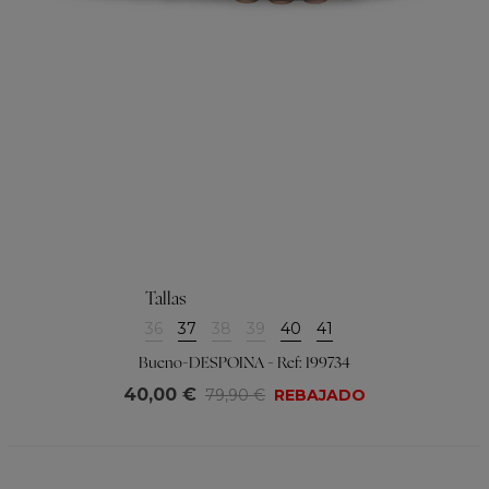
Tallas
36
37
38
39
40
41
Bueno-DESPOINA - Ref: 199734
40,00 €
79,90 €
REBAJADO