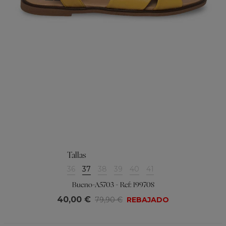
Tallas
36
37
38
39
40
41
Bueno-A5703 - Ref: 199708
40,00 €
79,90 €
REBAJADO