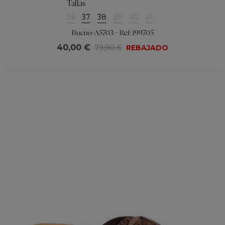
Tallas
36
37
38
39
40
41
Bueno-A5703 - Ref: 199705
40,00 €
79,90 €
REBAJADO