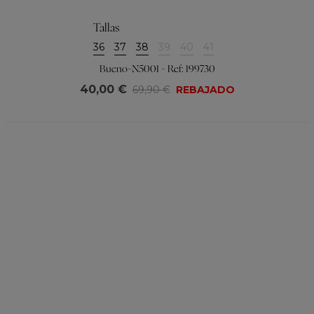
Tallas
36
37
38
39
40
41
Bueno-N5001 - Ref: 199730
40,00 €
69,90 €
REBAJADO