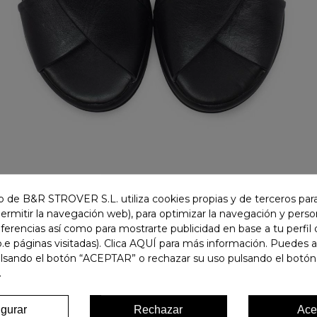
 de B&R STROVER S.L. utiliza cookies propias y de terceros para
permitir la navegación web), para optimizar la navegación y person
ferencias así como para mostrarte publicidad en base a tu perfil
.e páginas visitadas). Clica AQUÍ para más información. Puedes 
ulsando el botón “ACEPTAR” o rechazar su uso pulsando el botón
.
igurar
Rechazar
Ace