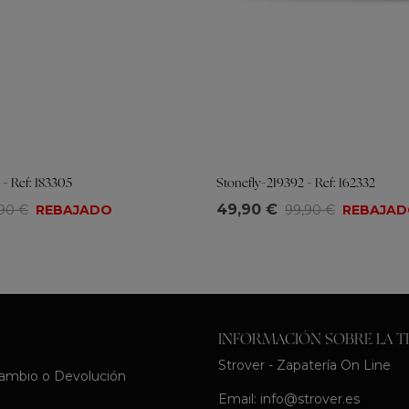
 Ref: 183305
Stonefly-219392 - Ref: 162332
Tallas
49,90 €
,90 €
REBAJADO
99,90 €
REBAJA
8
39
40
41
36
37
38
39
40
41
INFORMACIÓN SOBRE LA T
Strover - Zapatería On Line
Cambio o Devolución
Email:
info@strover.es