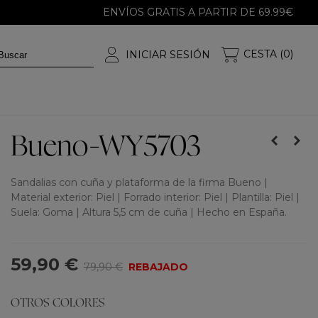
ENVÍOS GRATIS A PARTIR DE 69.99€
CESTA (0)
INICIAR SESIÓN
Bueno-WY5703
Sandalias con cuña y plataforma de la firma Bueno |
Material exterior: Piel | Forrado interior: Piel | Plantilla: Piel |
Suela: Goma | Altura 5,5 cm de cuña | Hecho en España.
59,90 €
79,90 €
REBAJADO
OTROS COLORES