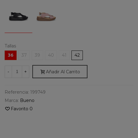
Tallas
36
37
39
40
41
42
Añadir Al Carrito
-
+
Referencia:
199749
Marca:
Bueno
Favorito
0