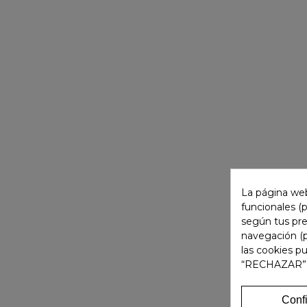
La página web
funcionales (
según tus pre
navegación (p
las cookies p
“RECHAZAR”
Conf