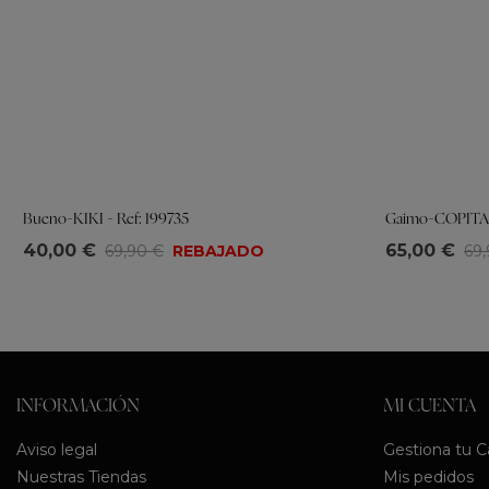
Bueno-KIKI - Ref: 199735
Gaimo-COPITA -
Tallas
Tallas
40,00 €
65,00 €
69,90 €
REBAJADO
69
36
37
38
39
40
41
35
36
37
3
INFORMACIÓN
MI CUENTA
Aviso legal
Gestiona tu 
Nuestras Tiendas
Mis pedidos