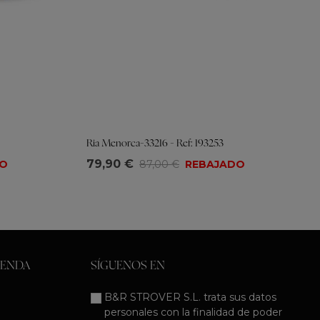
Ria Menorca-33216 - Ref: 193253
Tallas
79,90 €
DO
87,00 €
REBAJADO
35
36
37
38
39
40
41
IENDA
SÍGUENOS EN
B&R STROVER S.L. trata sus datos
personales con la finalidad de poder