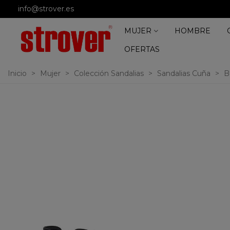
info@strover.es
MUJER
HOMBRE
OFERTAS
Inicio
>
Mujer
>
Colección Sandalias
>
Sandalias Cuña
>
B