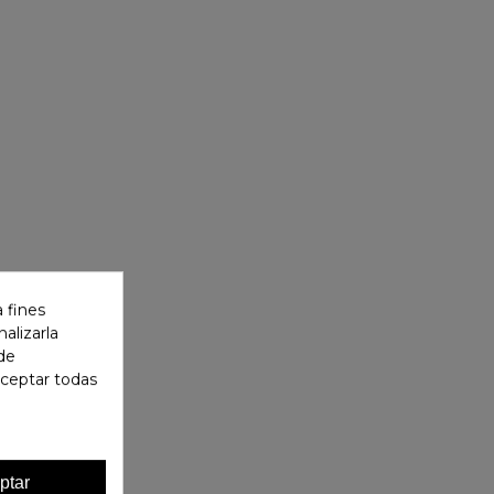
 fines
alizarla
 de
aceptar todas
ptar