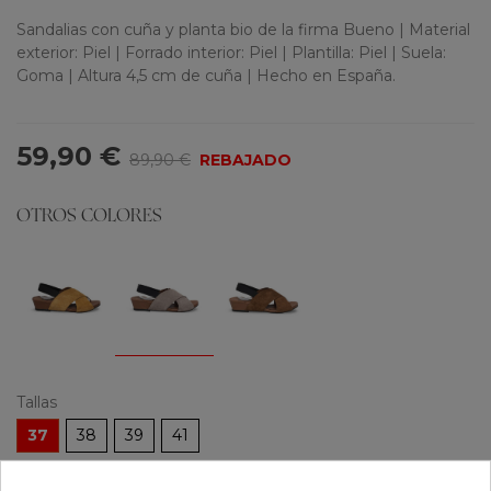
Sandalias con cuña y planta bio de la firma Bueno | Material
exterior: Piel | Forrado interior: Piel | Plantilla: Piel | Suela:
Goma | Altura 4,5 cm de cuña | Hecho en España.
59,90 €
89,90 €
REBAJADO
OTROS COLORES
Tallas
37
38
39
41