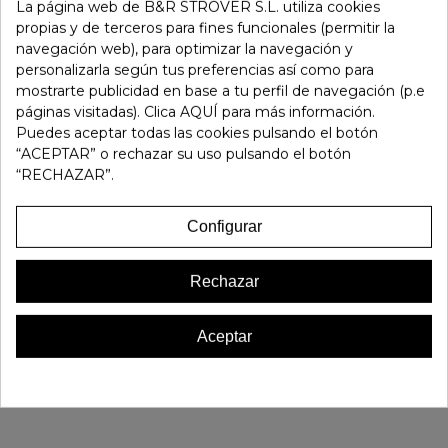
-
+
La página web de B&R STROVER S.L. utiliza cookies
propias y de terceros para fines funcionales (permitir la
navegación web), para optimizar la navegación y
Añadir Al Carrito
personalizarla según tus preferencias así como para
mostrarte publicidad en base a tu perfil de navegación (p.e
páginas visitadas). Clica AQUÍ para más información.
Referencia:
199753
Puedes aceptar todas las cookies pulsando el botón
Marca:
Bueno
“ACEPTAR” o rechazar su uso pulsando el botón
Favorito
0
“RECHAZAR”.
16 OTROS PRODUCTOS EN LA MISMA CATEGORÍA:
Configurar
Rechazar
Aceptar