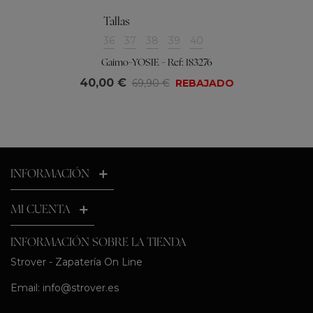
Tallas
36
37
38
39
40
Gaimo-YOSIE - Ref: 183276
40,00 €
69,90 €
REBAJADO
INFORMACIÓN
MI CUENTA
INFORMACIÓN SOBRE LA TIENDA
Strover - Zapatería On Line
Email:
info@strover.es