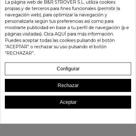
-
+
La página web de B&R STROVER S.L. utiliza cookies
propias y de terceros para fines funcionales (permitir la
navegación web), para optimizar la navegación y
Añadir Al Carrito
personalizarla según tus preferencias así como para
mostrarte publicidad en base a tu perfil de navegación (p.e
páginas visitadas). Clica AQUÍ para más información.
Referencia:
199766
Puedes aceptar todas las cookies pulsando el botón
Marca:
Bueno
“ACEPTAR” o rechazar su uso pulsando el botón
Favorito
0
“RECHAZAR”.
16 OTROS PRODUCTOS EN LA MISMA CATEGORÍA:
Configurar
Rechazar
Aceptar