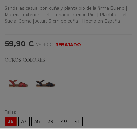
Sandalias casual con cuña y planta bio de la firma Bueno |
Material exterior: Piel | Forrado interior: Piel | Plantilla: Piel |
Suela: Goma | Altura 3 cm de cuña | Hecho en España.
59,90 €
79,90 €
REBAJADO
OTROS COLORES
Tallas
36
37
38
39
40
41