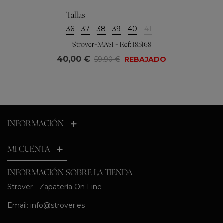
Tallas
36
37
38
39
40
41
Strover-MASI - Ref: 185168
40,00 €
59,90 €
REBAJADO
INFORMACIÓN
MI CUENTA
INFORMACIÓN SOBRE LA TIENDA
Strover - Zapatería On Line
Email:
info@strover.es