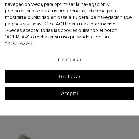
navegación web), para optimizar la navegación y
personalizarla según tus preferencias así como para
Referencia:
162360
mostrarte publicidad en base a tu perfil de navegación (p.e
Marca:
Stonefly
páginas visitadas). Clica AQUÍ para más información.
Puedes aceptar todas las cookies pulsando el botón
Favorito
0
“ACEPTAR” o rechazar su uso pulsando el botón
“RECHAZAR”.
16 OTROS PRODUCTOS EN LA MISMA CATEGORÍA:
Configurar
Rechazar
Aceptar