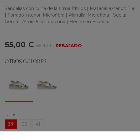
Sandalias con cuña de la firma Pitillos | Material exterior: Piel
| Forrado interior: Microfibra | Plantilla: Microfibra | Suela:
Goma | Altura 5 cm de cuña | Hecho en España.
55,00 €
69,90 €
REBAJADO
OTROS COLORES
Tallas
37
38
41