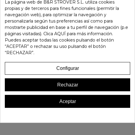
-
+
La página web de B&R STROVER S.L. utiliza cookies
propias y de terceros para fines funcionales (permitir la
navegación web), para optimizar la navegación y
Añadir Al Carrito
personalizarla según tus preferencias así como para
mostrarte publicidad en base a tu perfil de navegación (p.e
páginas visitadas). Clica AQUÍ para más información.
Referencia:
105351
Puedes aceptar todas las cookies pulsando el botón
Marca:
Pitillos
“ACEPTAR” o rechazar su uso pulsando el botón
Favorito
0
“RECHAZAR”.
16 OTROS PRODUCTOS EN LA MISMA CATEGORÍA:
Configurar
Rechazar
Aceptar