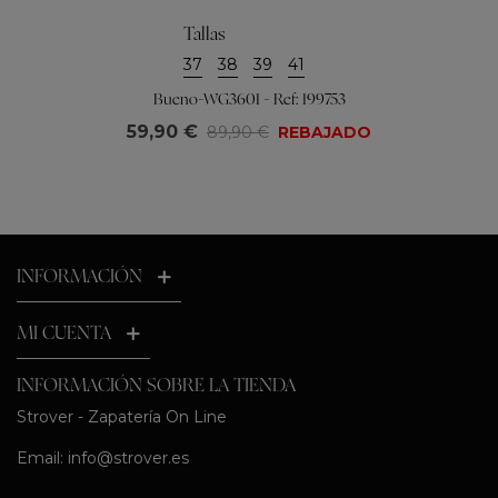
Tallas
37
38
39
41
Bueno-WG3601 - Ref: 199753
59,90 €
89,90 €
REBAJADO
INFORMACIÓN
MI CUENTA
INFORMACIÓN SOBRE LA TIENDA
Strover - Zapatería On Line
Email:
info@strover.es