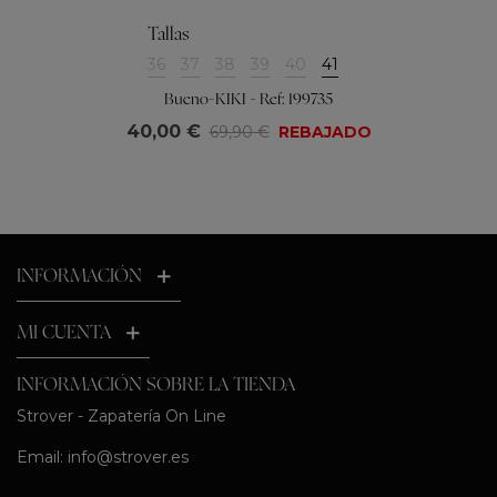
Tallas
36
37
38
39
40
41
Bueno-KIKI - Ref: 199735
40,00 €
69,90 €
REBAJADO
INFORMACIÓN
MI CUENTA
INFORMACIÓN SOBRE LA TIENDA
Strover - Zapatería On Line
Email:
info@strover.es