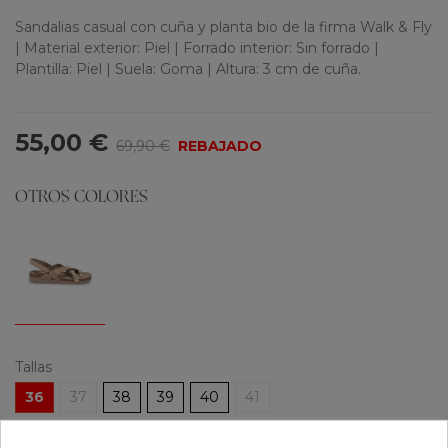
Sandalias casual con cuña y planta bio de la firma Walk & Fly
| Material exterior: Piel | Forrado interior: Sin forrado |
Plantilla: Piel | Suela: Goma | Altura: 3 cm de cuña.
55,00 €
69,90 €
REBAJADO
OTROS COLORES
Tallas
36
37
38
39
40
41