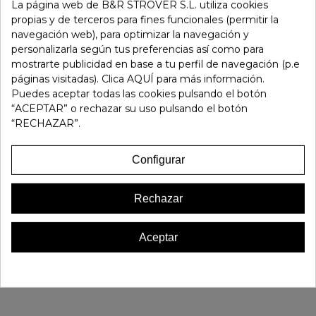
-
+
La página web de B&R STROVER S.L. utiliza cookies
propias y de terceros para fines funcionales (permitir la
navegación web), para optimizar la navegación y
Añadir Al Carrito
personalizarla según tus preferencias así como para
mostrarte publicidad en base a tu perfil de navegación (p.e
páginas visitadas). Clica AQUÍ para más información.
Referencia:
141249
Puedes aceptar todas las cookies pulsando el botón
Marca:
Walk & Fly
“ACEPTAR” o rechazar su uso pulsando el botón
Favorito
0
“RECHAZAR”.
16 OTROS PRODUCTOS EN LA MISMA CATEGORÍA:
Configurar
Rechazar
Aceptar