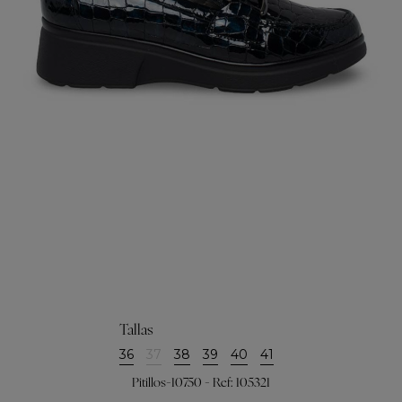
Tallas
36
37
38
39
40
41
Pitillos-10750 - Ref: 105321