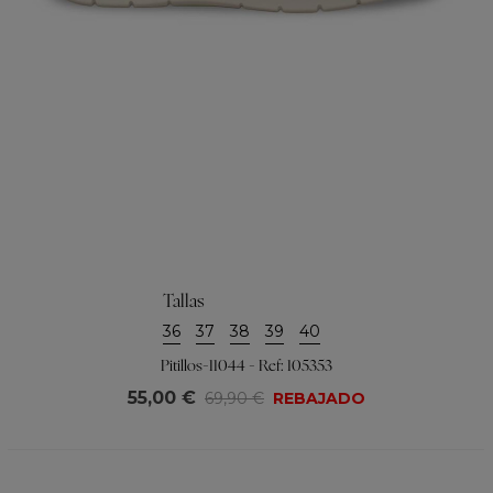
Tallas
36
37
38
39
40
Pitillos-11044 - Ref: 105353
55,00 €
69,90 €
REBAJADO