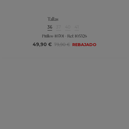
Tallas
36
37
40
41
Pitillos-10701 - Ref: 105326
49,90 €
79,90 €
REBAJADO