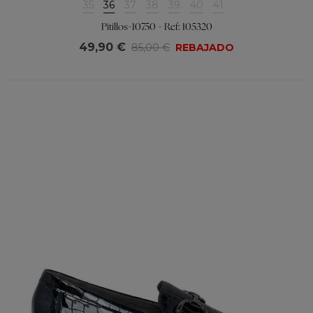
35
36
37
38
39
40
41
Pitillos-10750 - Ref: 105320
49,90 €
85,00 €
REBAJADO