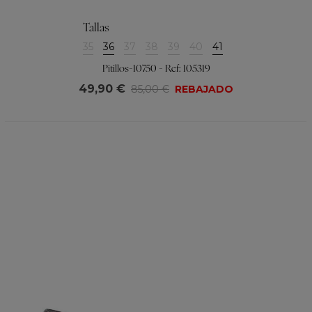
Tallas
35
36
37
38
39
40
41
Pitillos-10750 - Ref: 105319
49,90 €
85,00 €
REBAJADO