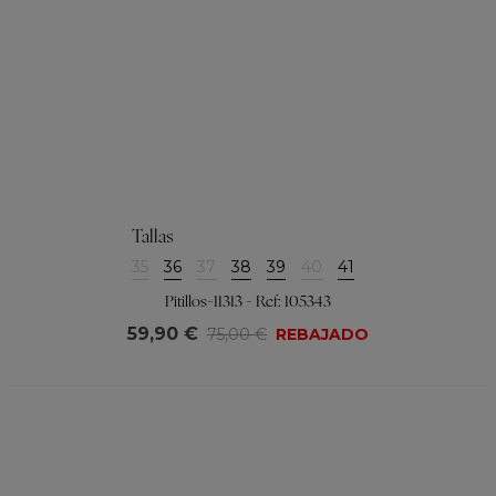
Tallas
35
36
37
38
39
40
41
Pitillos-11313 - Ref: 105343
59,90 €
75,00 €
REBAJADO