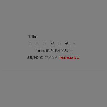
Tallas
35
36
37
38
39
40
41
Pitillos-11313 - Ref: 105344
59,90 €
75,00 €
REBAJADO