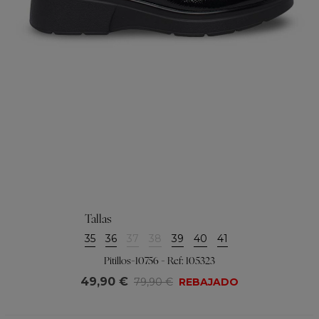
Tallas
35
36
37
38
39
40
41
Pitillos-10756 - Ref: 105323
49,90 €
79,90 €
REBAJADO