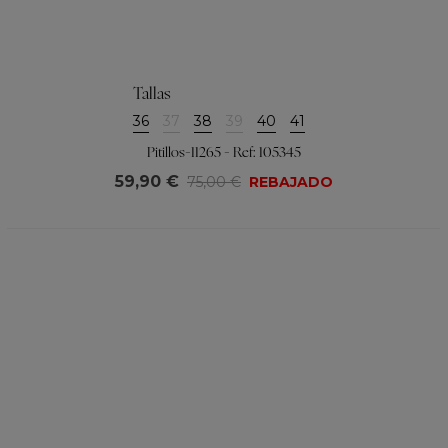
Tallas
36
37
38
39
40
41
Pitillos-11265 - Ref: 105345
59,90 €
75,00 €
REBAJADO