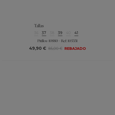
Tallas
36
37
38
39
40
41
Pitillos-10880 - Ref: 105331
49,90 €
85,00 €
REBAJADO