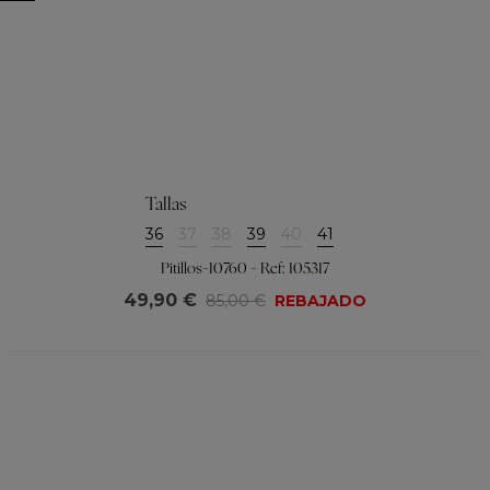
Tallas
36
37
38
39
40
41
Pitillos-10760 - Ref: 105317
49,90 €
85,00 €
REBAJADO