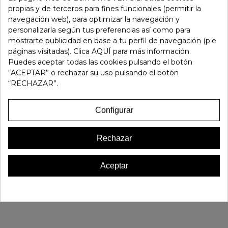
propias y de terceros para fines funcionales (permitir la
Añadir Al Carrito
navegación web), para optimizar la navegación y
personalizarla según tus preferencias así como para
mostrarte publicidad en base a tu perfil de navegación (p.e
Referencia:
105353
páginas visitadas). Clica AQUÍ para más información.
Marca:
Pitillos
Puedes aceptar todas las cookies pulsando el botón
“ACEPTAR” o rechazar su uso pulsando el botón
Favorito
0
“RECHAZAR”.
16 OTROS PRODUCTOS EN LA MISMA CATEGORÍA:
Configurar
Rechazar
Aceptar