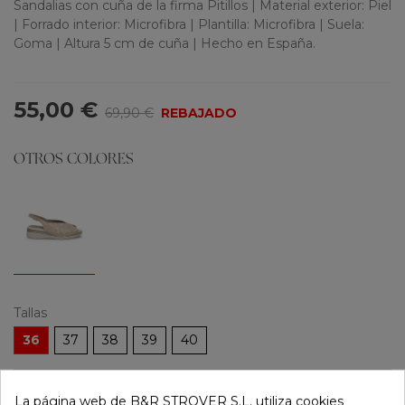
Sandalias con cuña de la firma Pitillos | Material exterior: Piel
| Forrado interior: Microfibra | Plantilla: Microfibra | Suela:
Goma | Altura 5 cm de cuña | Hecho en España.
55,00 €
69,90 €
REBAJADO
OTROS COLORES
Tallas
36
37
38
39
40
-
+
La página web de B&R STROVER S.L. utiliza cookies