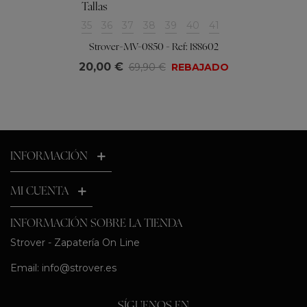
Tallas
35
36
37
38
39
40
41
Strover-MV-0850 - Ref: 188602
20,00 €
69,90 €
REBAJADO
INFORMACIÓN
MI CUENTA
INFORMACIÓN SOBRE LA TIENDA
Strover - Zapatería On Line
Email:
info@strover.es
SÍGUENOS EN