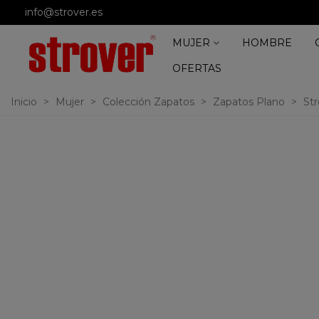
info@strover.es
MUJER
HOMBRE
OFERTAS
Inicio
>
Mujer
>
Colección Zapatos
>
Zapatos Plano
>
St