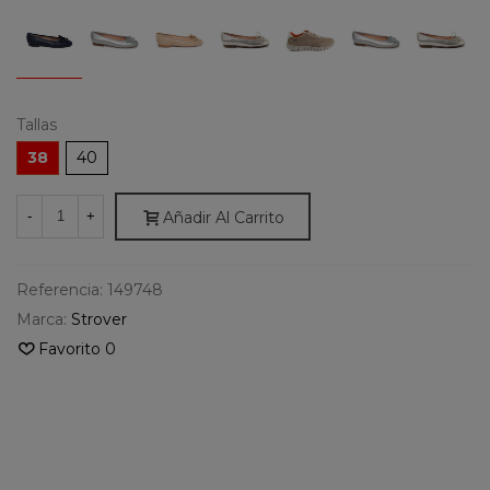
Tallas
38
40
Añadir Al Carrito
-
+
Referencia:
149748
Marca:
Strover
Favorito
0