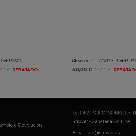
 Ref: 138570
Gioseppo-GUATAVITA - Ref: 15412
Tallas
40,00 €
,90 €
REBAJADO
69,90 €
REBAJAD
39
40
41
36
37
38
39
40
41
INFORMACIÓN SOBRE LA T
Strover - Zapatería On Line
Cambio o Devolución
Email:
info@strover.es