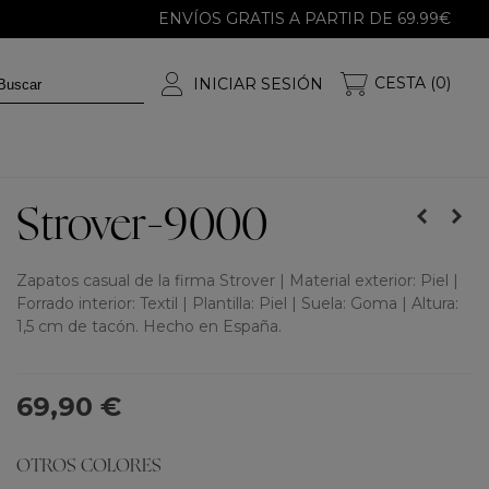
ENVÍOS GRATIS A PARTIR DE 69.99€
CESTA (0)
INICIAR SESIÓN
Strover-9000
Zapatos casual de la firma Strover | Material exterior: Piel |
Forrado interior: Textil | Plantilla: Piel | Suela: Goma | Altura:
1,5 cm de tacón. Hecho en España.
69,90 €
OTROS COLORES