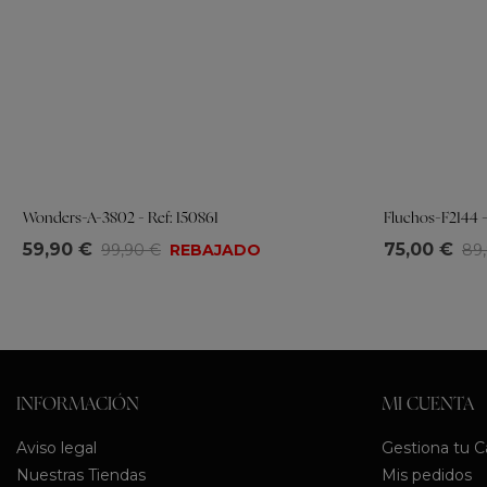
Wonders-A-3802 - Ref: 150861
Fluchos-F2144 -
Tallas
Tallas
59,90 €
75,00 €
99,90 €
REBAJADO
89
36
37
38
39
40
36
37
38
INFORMACIÓN
MI CUENTA
Aviso legal
Gestiona tu 
Nuestras Tiendas
Mis pedidos