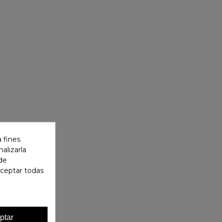
 fines
alizarla
 de
aceptar todas
ptar