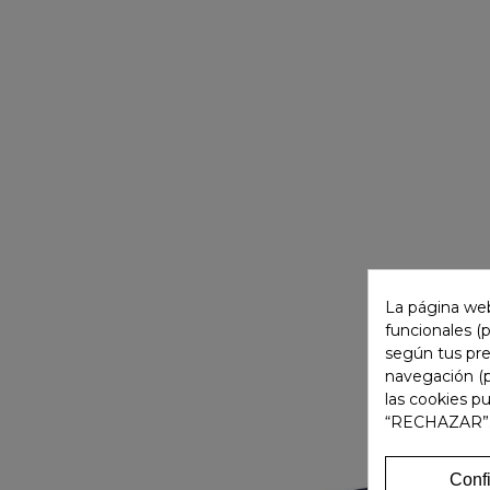
La página web
funcionales (
según tus pre
navegación (p
las cookies p
“RECHAZAR”
Conf