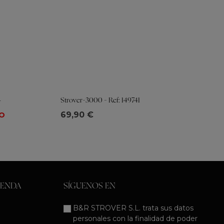
4
Strover-3000 - Ref: 149741
Tallas
69,90 €
O
36
37
38
39
40
41
IENDA
SÍGUENOS EN
B&R STROVER S.L. trata sus datos
personales con la finalidad de poder