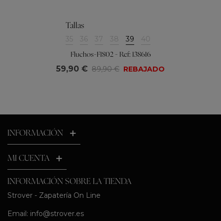
Tallas
35
36
37
38
39
40
Fluchos-F1802 - Ref: 138616
59,90 €
89,90 €
REBAJADO
INFORMACIÓN
MI CUENTA
INFORMACIÓN SOBRE LA TIENDA
Strover - Zapatería On Line
Email:
info@strover.es