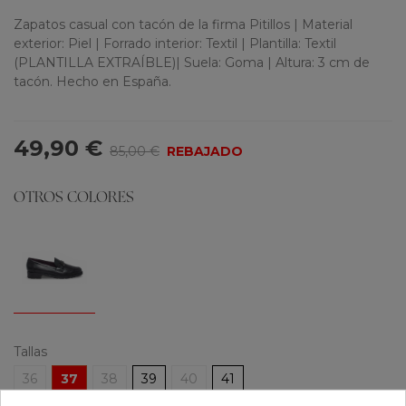
Zapatos casual con tacón de la firma Pitillos | Material
exterior: Piel | Forrado interior: Textil | Plantilla: Textil
(PLANTILLA EXTRAÍBLE)| Suela: Goma | Altura: 3 cm de
tacón. Hecho en España.
49,90 €
85,00 €
REBAJADO
OTROS COLORES
Tallas
36
37
38
39
40
41