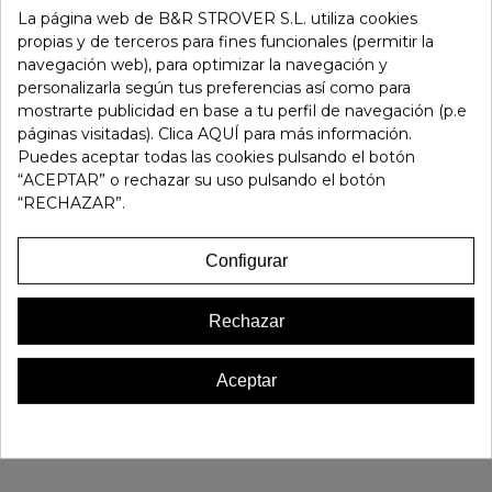
La página web de B&R STROVER S.L. utiliza cookies
-
+
propias y de terceros para fines funcionales (permitir la
navegación web), para optimizar la navegación y
Añadir Al Carrito
personalizarla según tus preferencias así como para
mostrarte publicidad en base a tu perfil de navegación (p.e
páginas visitadas). Clica AQUÍ para más información.
Referencia:
105331
Puedes aceptar todas las cookies pulsando el botón
Marca:
Pitillos
“ACEPTAR” o rechazar su uso pulsando el botón
“RECHAZAR”.
Favorito
0
Configurar
16 OTROS PRODUCTOS EN LA MISMA CATEGORÍA:
Rechazar
Aceptar