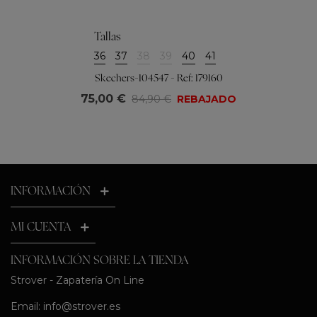
Tallas
36
37
38
39
40
41
Skechers-104547 - Ref: 179160
75,00 €
84,90 €
REBAJADO
INFORMACIÓN
MI CUENTA
INFORMACIÓN SOBRE LA TIENDA
Strover - Zapatería On Line
Email:
info@strover.es