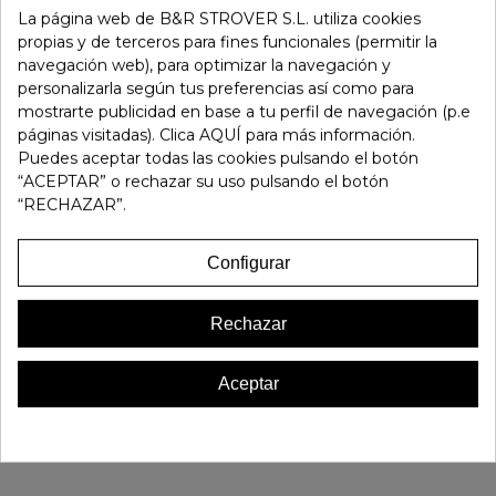
La página web de B&R STROVER S.L. utiliza cookies
-
+
propias y de terceros para fines funcionales (permitir la
navegación web), para optimizar la navegación y
Añadir Al Carrito
personalizarla según tus preferencias así como para
mostrarte publicidad en base a tu perfil de navegación (p.e
páginas visitadas). Clica AQUÍ para más información.
Referencia:
138586
Puedes aceptar todas las cookies pulsando el botón
Marca:
Fluchos
“ACEPTAR” o rechazar su uso pulsando el botón
“RECHAZAR”.
Favorito
0
Configurar
16 OTROS PRODUCTOS EN LA MISMA CATEGORÍA:
Rechazar
Aceptar