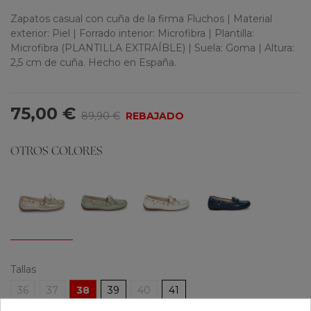
Zapatos casual con cuña de la firma Fluchos | Material
exterior: Piel | Forrado interior: Microfibra | Plantilla:
Microfibra (PLANTILLA EXTRAÍBLE) | Suela: Goma | Altura:
2,5 cm de cuña. Hecho en España.
75,00 €
89,90 €
REBAJADO
OTROS COLORES
Tallas
36
37
38
39
40
41