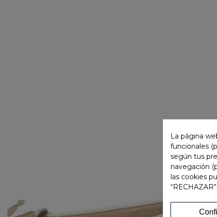
La página web
funcionales (
según tus pre
navegación (p
las cookies p
“RECHAZAR”
Conf