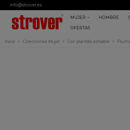
info@strover.es
MUJER
HOMBRE
OFERTAS
Inicio
>
Colecciones Mujer
>
Con plantilla extraíble
>
Fluch