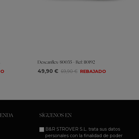
2
Descanflex-80035 - Ref: 110192
Tallas
49,90 €
DO
69,90 €
REBAJADO
36
37
38
39
40
IENDA
SÍGUENOS EN
B&R STROVER S.L. trata sus datos
personales con la finalidad de poder