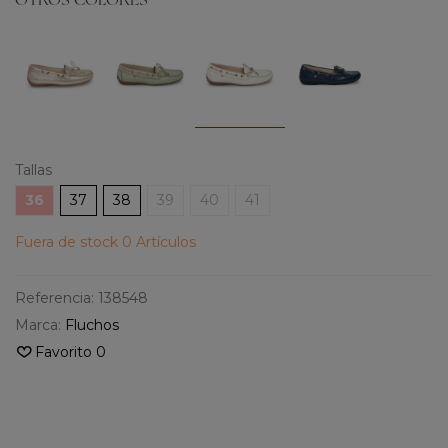
OTROS COLORES
Tallas
36
37
38
39
40
41
Fuera de stock
0 Artículos
Referencia:
138548
Marca:
Fluchos
Favorito
0