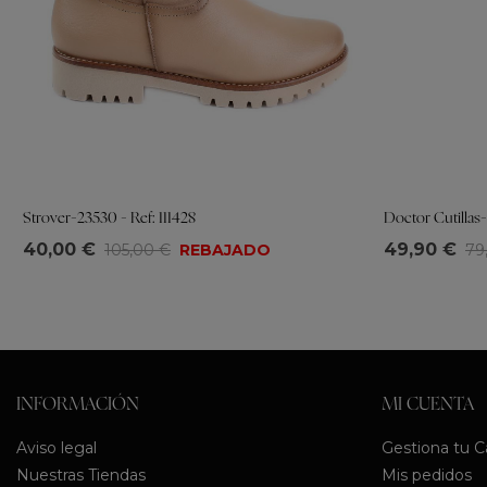
Strover-23530 - Ref: 111428
Doctor Cutillas-
Tallas
Tallas
40,00 €
49,90 €
105,00 €
REBAJADO
79
36
37
38
39
40
36
37
38
INFORMACIÓN
MI CUENTA
Aviso legal
Gestiona tu 
Nuestras Tiendas
Mis pedidos