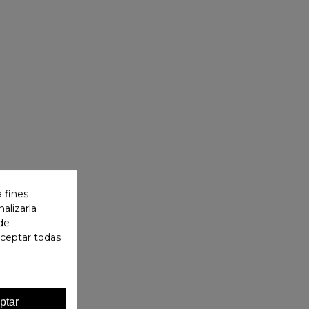
 fines
alizarla
 de
aceptar todas
ptar