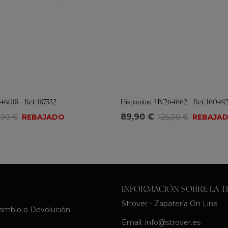
46018 - Ref: 187532
Hispanitas-HV264662 - Ref: 16048
Tallas
89,90 €
,90 €
REBAJADO
125,00 €
REBAJA
39
37
38
39
40
41
INFORMACIÓN SOBRE LA T
Strover - Zapatería On Line
Cambio o Devolución
Email:
info@strover.es