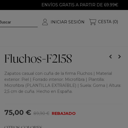
ENVÍOS GRATIS A PARTIR DE 69.99€
CESTA (0)
INICIAR SESIÓN
Fluchos-F2158
Zapatos casual con cuña de la firma Fluchos | Material
exterior: Piel | Forrado interior: Microfibra | Plantilla:
Microfibra (PLANTILLA EXTRAÍBLE) | Suela: Goma | Altura:
2,5 cm de cuña. Hecho en España.
75,00 €
89,90 €
REBAJADO