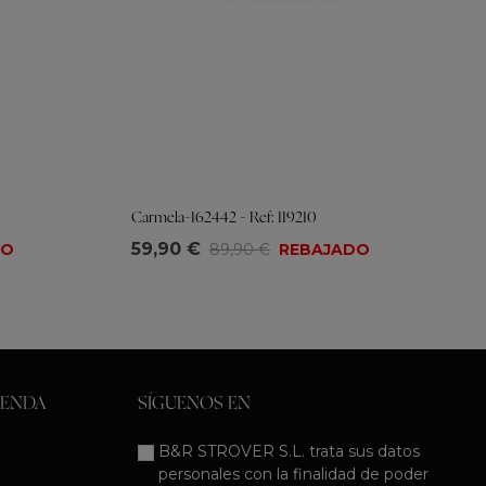
Carmela-162442 - Ref: 119210
Tallas
59,90 €
DO
89,90 €
REBAJADO
35
36
37
38
39
40
41
IENDA
SÍGUENOS EN
B&R STROVER S.L. trata sus datos
personales con la finalidad de poder