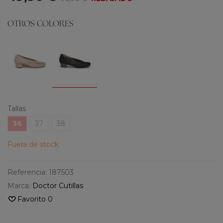
OTROS COLORES
Tallas
36
37
38
Fuera de stock
Referencia:
187503
Marca:
Doctor Cutillas
Favorito
0