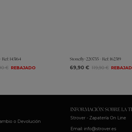
 Ref: 145164
Stonefly-220735 - Ref: 162319
Tallas
69,90 €
90 €
REBAJADO
119,90 €
REBAJA
39
40
35
36
37
38
39
40
41
INFORMACIÓN SOBRE LA T
Strover - Zapatería On Line
Cambio o Devolución
Email:
info@strover.es