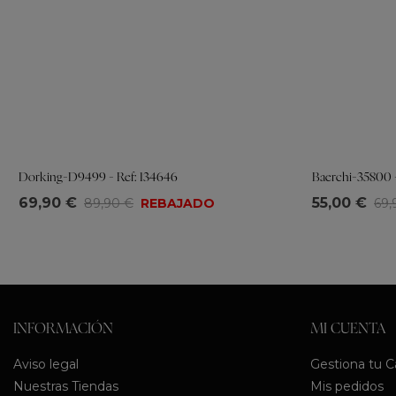
Dorking-D9499 - Ref: 134646
Baerchi-35800 -
Tallas
Tallas
69,90 €
55,00 €
89,90 €
REBAJADO
69,
35
36
37
38
39
40
41
36
37
38
INFORMACIÓN
MI CUENTA
Aviso legal
Gestiona tu 
Nuestras Tiendas
Mis pedidos