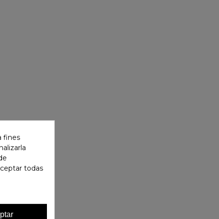
 fines
alizarla
 de
aceptar todas
ptar