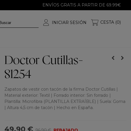
ENVÍOS GRATIS A PARTIR DE 69.99€
CESTA (0)
INICIAR SESIÓN
Doctor Cutillas-
81254
Zapatos de vestir con tacón de la firma Doctor Cutillas |
Material exterior: Textil | Forrado interior: Sin forrado |
Plantilla: Microfibra (PLANTILLA EXTRAÍBLE) | Suela: Goma
| Altura 4,5 cm de tacón | Hecho en España.
49,90 €
96,90 €
REBAJADO