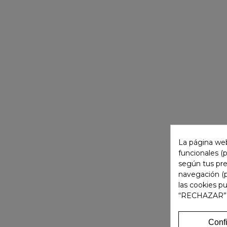
La página web
funcionales (
según tus pre
navegación (p
las cookies p
“RECHAZAR”
Conf