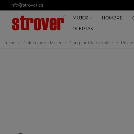
info@strover.es
MUJER
HOMBRE
OFERTAS
Inicio
>
Colecciones Mujer
>
Con plantilla extraíble
>
Pitill