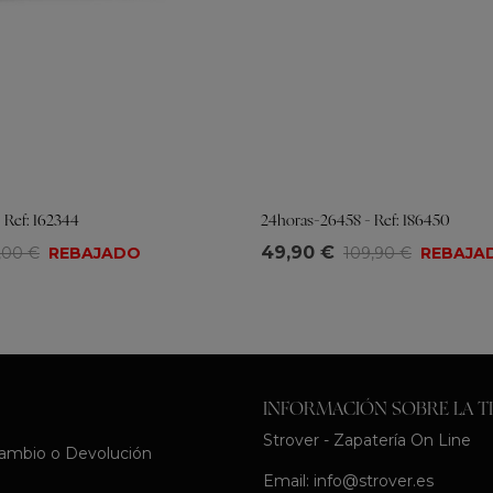
- Ref: 162344
24horas-26458 - Ref: 186450
Tallas
49,90 €
5,00 €
REBAJADO
109,90 €
REBAJA
9
40
36
37
38
39
40
41
INFORMACIÓN SOBRE LA T
Strover - Zapatería On Line
Cambio o Devolución
Email:
info@strover.es