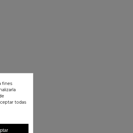
 fines
alizarla
 de
aceptar todas
ptar