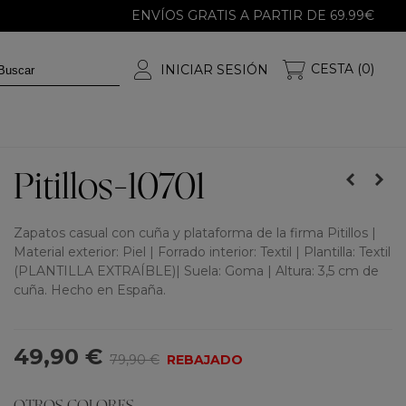
ENVÍOS GRATIS A PARTIR DE 69.99€
CESTA (0)
INICIAR SESIÓN
Pitillos-10701
Zapatos casual con cuña y plataforma de la firma Pitillos |
Material exterior: Piel | Forrado interior: Textil | Plantilla: Textil
(PLANTILLA EXTRAÍBLE)| Suela: Goma | Altura: 3,5 cm de
cuña. Hecho en España.
49,90 €
79,90 €
REBAJADO