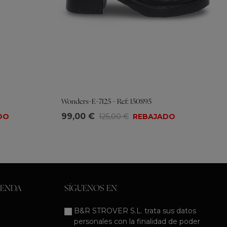
Wonders-E-7125 - Ref: 150895
Tallas
99,00 €
DO
125,00 €
REBAJADO
36
37
38
39
40
41
IENDA
SÍGUENOS EN
B&R STROVER S.L. trata sus datos
personales con la finalidad de poder