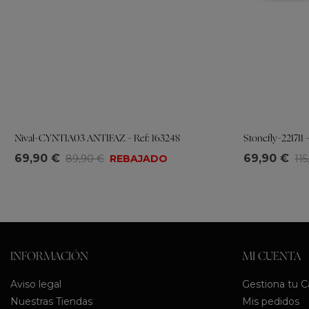
Nival-CYNTIA03 ANTIFAZ - Ref: 163248
Stonefly-221711 
Tallas
Tallas
69,90 €
69,90 €
89,90 €
REBAJADO
11
36
37
38
39
40
41
35
37
38
3
INFORMACIÓN
MI CUENTA
Aviso legal
Gestiona tu 
Nuestras Tiendas
Mis pedidos