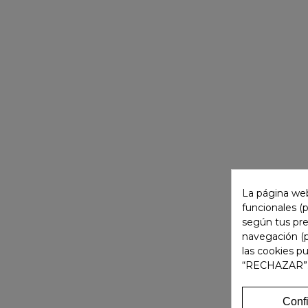
La página web
funcionales (
según tus pre
navegación (p
las cookies p
“RECHAZAR”
Conf