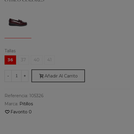
OTROS COLORES
Tallas
36
37
40
41
Añadir Al Carrito
-
+
Referencia:
105326
Marca:
Pitillos
Favorito
0