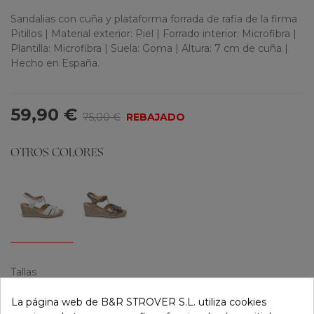
Sandalias con cuña y plataforma forrada de rafia de la firma
Pitillos | Material exterior: Piel | Forrado interior: Microfibra |
Plantilla: Microfibra | Suela: Goma | Altura: 7 cm de cuña |
Hecho en España.
59,90 €
75,00 €
REBAJADO
OTROS COLORES
Tallas
35
36
37
38
39
40
41
La página web de B&R STROVER S.L. utiliza cookies