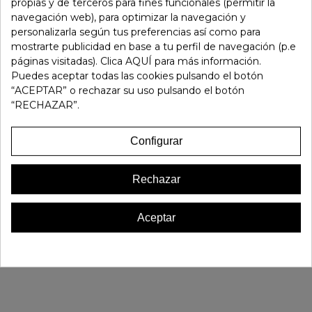
propias y de terceros para fines funcionales (permitir la
Fuera de stock
0 Artículos
navegación web), para optimizar la navegación y
personalizarla según tus preferencias así como para
mostrarte publicidad en base a tu perfil de navegación (p.e
Referencia:
105343
páginas visitadas). Clica AQUÍ para más información.
Marca:
Pitillos
Puedes aceptar todas las cookies pulsando el botón
Favorito
0
“ACEPTAR” o rechazar su uso pulsando el botón
“RECHAZAR”.
16 OTROS PRODUCTOS EN LA MISMA CATEGORÍA:
Configurar
Rechazar
Aceptar