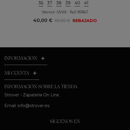
36
37
38
39
40
41
Strover-MASI - Ref: 185167
40,00 €
59,90 €
REBAJADO
INFORMACIÓN
MI CUENTA
INFORMACIÓN SOBRE LA TIENDA
Strover - Zapatería On Line
Email:
info@strover.es
SÍGUENOS EN