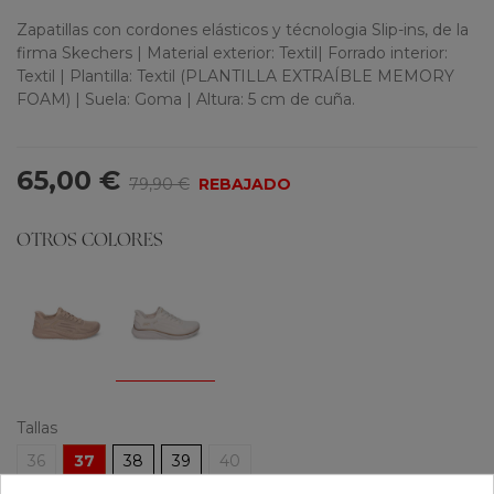
Zapatillas con cordones elásticos y técnologia Slip-ins, de la
firma Skechers | Material exterior: Textil| Forrado interior:
Textil | Plantilla: Textil (PLANTILLA EXTRAÍBLE MEMORY
FOAM) | Suela: Goma | Altura: 5 cm de cuña.
65,00 €
79,90 €
REBAJADO
OTROS COLORES
Tallas
36
37
38
39
40