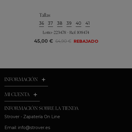
Tallas
36
37
38
39
40
41
Lotto-223478 - Ref: 108474
45,00 €
64,90 €
REBAJADO
INFORMACIÓN
MI CUENTA
INFORMACIÓN SOBRE LA TIENDA
Strover - Zapatería On Line
Email:
info@strover.es