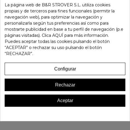
La página web de B&R STROVER S.L. utiliza cookies
-
+
propias y de terceros para fines funcionales (permitir la
navegación web), para optimizar la navegación y
Añadir Al Carrito
personalizarla según tus preferencias así como para
mostrarte publicidad en base a tu perfil de navegación (p.e
páginas visitadas). Clica AQUÍ para más información.
Referencia:
179168
Puedes aceptar todas las cookies pulsando el botón
Marca:
Skechers
“ACEPTAR” o rechazar su uso pulsando el botón
“RECHAZAR”.
Favorito
0
Configurar
16 OTROS PRODUCTOS EN LA MISMA CATEGORÍA:
Rechazar
Aceptar