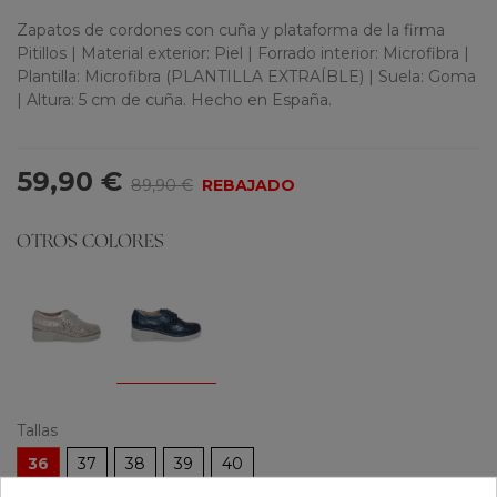
Zapatos de cordones con cuña y plataforma de la firma
Pitillos | Material exterior: Piel | Forrado interior: Microfibra |
Plantilla: Microfibra (PLANTILLA EXTRAÍBLE) | Suela: Goma
| Altura: 5 cm de cuña. Hecho en España.
59,90 €
89,90 €
REBAJADO
OTROS COLORES
Tallas
36
37
38
39
40