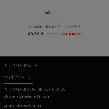
Tallas
35
36
38
Doctor Cutillas-89430 - Ref: 187505
49,90 €
89,90 €
REBAJADO
INFORMACIÓN
MI CUENTA
INFORMACIÓN SOBRE LA TIENDA
Strover - Zapatería On Line
Email:
info@strover.es