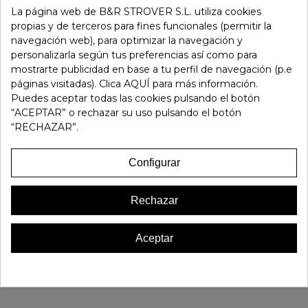
La página web de B&R STROVER S.L. utiliza cookies
-
+
propias y de terceros para fines funcionales (permitir la
navegación web), para optimizar la navegación y
Añadir Al Carrito
personalizarla según tus preferencias así como para
mostrarte publicidad en base a tu perfil de navegación (p.e
páginas visitadas). Clica AQUÍ para más información.
Referencia:
105335
Puedes aceptar todas las cookies pulsando el botón
Marca:
Pitillos
“ACEPTAR” o rechazar su uso pulsando el botón
“RECHAZAR”.
Favorito
0
Configurar
16 OTROS PRODUCTOS EN LA MISMA CATEGORÍA:
Rechazar
Aceptar