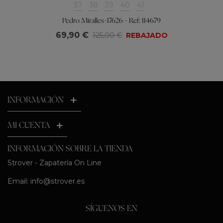
37
38
39
40
41
Pedro Miralles-17626 - Ref: 114679
69,90 €
125,00 €
REBAJADO
INFORMACIÓN
MI CUENTA
INFORMACIÓN SOBRE LA TIENDA
Strover - Zapatería On Line
Email:
info@strover.es
SÍGUENOS EN