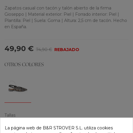
Zapatos casual con tacón y talón abierto de la firma
Gioseppo | Material exterior: Piel | Forrado interior: Piel |
Plantilla: Piel | Suela: Goma | Altura: 2,5 cm de tacón. Hecho
en España.
49,90 €
74,90 €
REBAJADO
OTROS COLORES
Tallas
36
37
38
39
40
41
La página web de B&R STROVER S.L. utiliza cookies