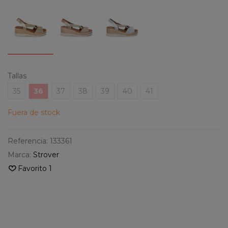
Tallas
35
36
37
38
39
40
41
Fuera de stock
Referencia:
133361
Marca:
Strover
Favorito
1