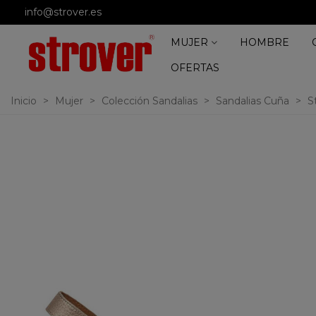
info@strover.es
MUJER
HOMBRE
OFERTAS
Inicio
>
Mujer
>
Colección Sandalias
>
Sandalias Cuña
>
S