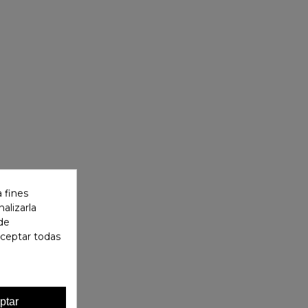
 fines
alizarla
 de
aceptar todas
ptar