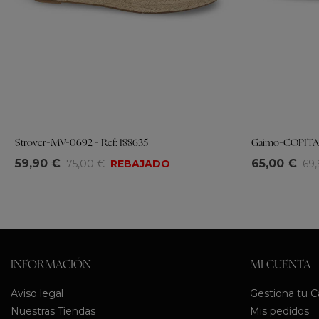
Strover-MV-0692 - Ref: 188635
Gaimo-COPITA -
Tallas
Tallas
59,90 €
65,00 €
75,00 €
REBAJADO
69
35
36
37
38
39
40
41
35
36
37
3
INFORMACIÓN
MI CUENTA
Aviso legal
Gestiona tu 
Nuestras Tiendas
Mis pedidos