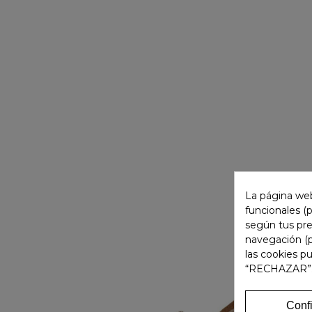
La página web
funcionales (
según tus pre
navegación (p
las cookies p
“RECHAZAR”
Conf