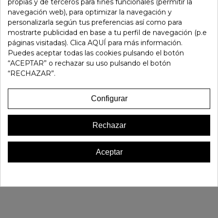
propias y de terceros para fines funcionales (permitir la
Fuera de stock
0 Artículos
navegación web), para optimizar la navegación y
personalizarla según tus preferencias así como para
mostrarte publicidad en base a tu perfil de navegación (p.e
Referencia:
183298
páginas visitadas). Clica AQUÍ para más información.
Marca:
Gaimo
Puedes aceptar todas las cookies pulsando el botón
Favorito
0
“ACEPTAR” o rechazar su uso pulsando el botón
“RECHAZAR”.
16 OTROS PRODUCTOS EN LA MISMA CATEGORÍA:
Configurar
Rechazar
Aceptar