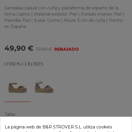
Sandalias casual con cuña y plataforma de esparto de la
firma Gaimo | Material exterior: Piel | Forrado interior: Piel |
Plantilla: Piel | Suela: Goma | Altura: 5 cm de cuña | Hecho
en España.
49,90 €
79,90 €
REBAJADO
OTROS COLORES
Tallas
36
37
38
39
40
41
La página web de B&R STROVER S.L. utiliza cookies