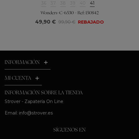
36
37
38
39
40
41
Wonders-C-6530 - Ref: 150842
49,90 €
99,90 €
REBAJADO
INFORMACIÓN
MI CUENTA
INFORMACIÓN SOBRE LA TIENDA
Strover - Zapatería On Line
Email:
info@strover.es
SÍGUENOS EN