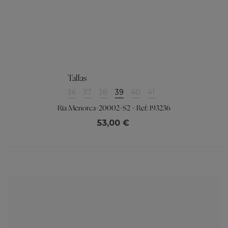
Tallas
36
37
38
39
40
41
Ria Menorca-20002-S2 - Ref: 193236
53,00 €