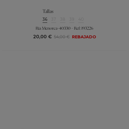
Tallas
36
37
38
39
40
Ria Menorca-40330 - Ref: 193226
20,00 €
54,00 €
REBAJADO