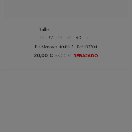
Tallas
36
37
38
39
40
41
Ria Menorca-40418-2 - Ref: 193204
20,00 €
53,00 €
REBAJADO