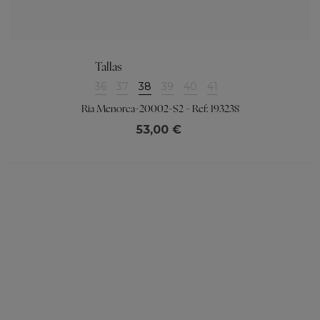
Tallas
36
37
38
39
40
41
Ria Menorca-20002-S2 - Ref: 193238
53,00 €