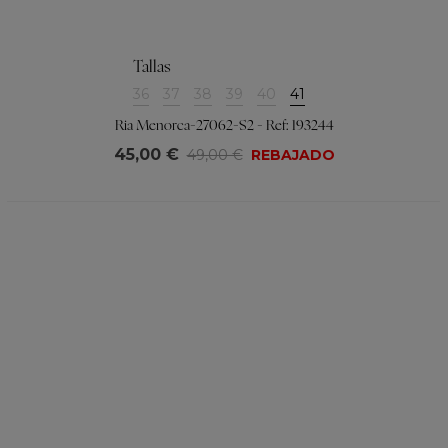
Tallas
36
37
38
39
40
41
Ria Menorca-27062-S2 - Ref: 193244
45,00 €
49,00 €
REBAJADO