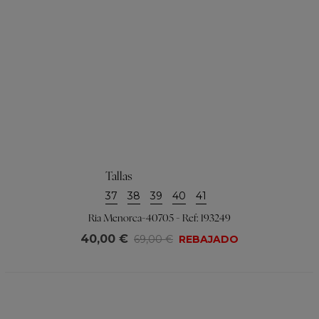
Tallas
37
38
39
40
41
Ria Menorca-40705 - Ref: 193249
40,00 €
69,00 €
REBAJADO