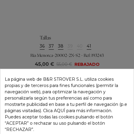
Tallas
36
37
38
39
40
41
Ria Menorca-20002-2N-S2 - Ref: 193243
45,00 €
55,00 €
REBAJADO
La página web de B&R STROVER S.L. utiliza cookies
propias y de terceros para fines funcionales (permitir la
navegación web), para optimizar la navegación y
personalizarla según tus preferencias así como para
mostrarte publicidad en base a tu perfil de navegación (p.e
páginas visitadas). Clica AQUÍ para más información.
Puedes aceptar todas las cookies pulsando el botón
“ACEPTAR” o rechazar su uso pulsando el botón
“RECHAZAR”.