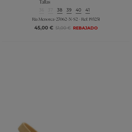
Tallas
36
37
38
39
40
41
Ria Menorca-27062-N-S2 - Ref: 193251
45,00 €
51,00 €
REBAJADO