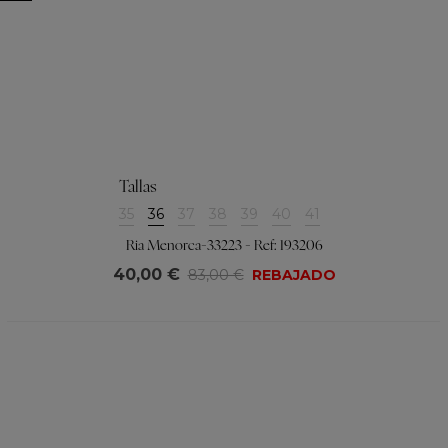
Tallas
35
36
37
38
39
40
41
Ria Menorca-33223 - Ref: 193206
40,00 €
83,00 €
REBAJADO