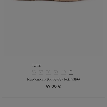
Tallas
36
37
38
39
40
41
Ria Menorca-20002-S2 - Ref: 193199
47,00 €