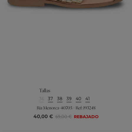
Tallas
36
37
38
39
40
41
Ria Menorca-40705 - Ref: 193248
40,00 €
69,00 €
REBAJADO