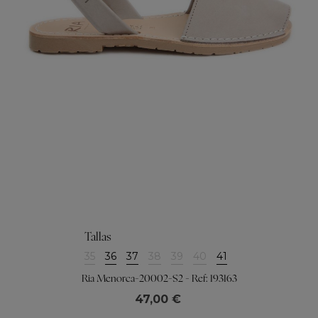
Tallas
35
36
37
38
39
40
41
Ria Menorca-20002-S2 - Ref: 193163
47,00 €