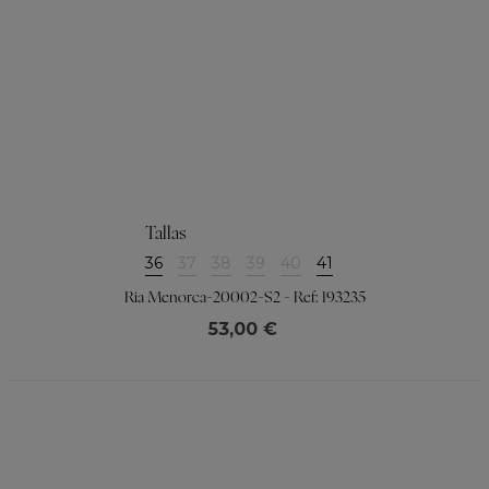
Tallas
36
37
38
39
40
41
Ria Menorca-20002-S2 - Ref: 193235
53,00 €