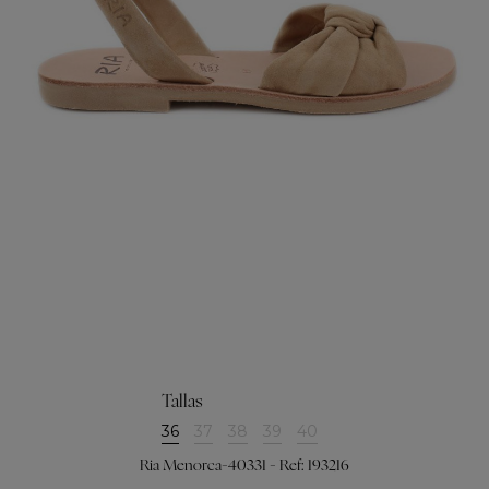
Tallas
36
37
38
39
40
Ria Menorca-40331 - Ref: 193216