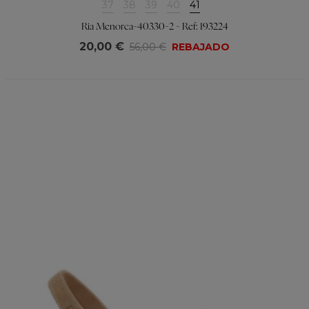
37
38
39
40
41
Ria Menorca-40330-2 - Ref: 193224
20,00 €
56,00 €
REBAJADO