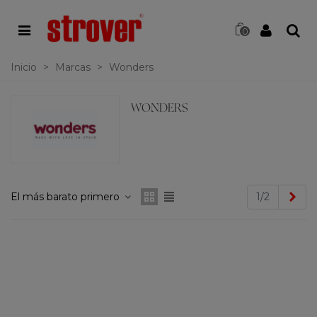
0
Inicio
>
Marcas
>
Wonders
WONDERS
Sig
El más barato primero
1/2