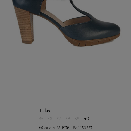
Tallas
35
36
37
38
39
40
Wonders-M-1976 - Ref: 150337