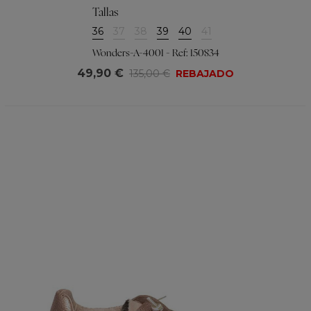
Tallas
36
37
38
39
40
41
Wonders-A-4001 - Ref: 150834
49,90 €
135,00 €
REBAJADO