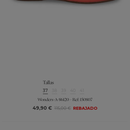
Tallas
37
38
39
40
41
Wonders-A-86120 - Ref: 150807
49,90 €
115,00 €
REBAJADO