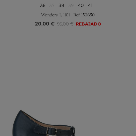
36
37
38
39
40
41
Wonders-L-1101 - Ref: 150650
20,00 €
95,00 €
REBAJADO