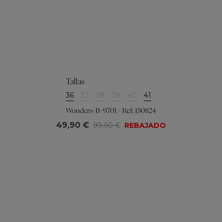
Tallas
36
37
38
39
40
41
Wonders-B-9701 - Ref: 150824
49,90 €
99,90 €
REBAJADO