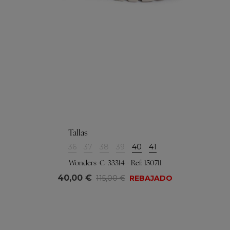
Tallas
36
37
38
39
40
41
Wonders-C-33314 - Ref: 150711
40,00 €
115,00 €
REBAJADO