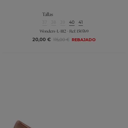
Tallas
37
38
39
40
41
Wonders-L-1112 - Ref: 150769
20,00 €
115,00 €
REBAJADO