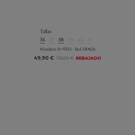
Tallas
36
37
38
39
40
41
Wonders-B-9703 - Ref: 150826
49,90 €
115,00 €
REBAJADO