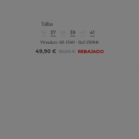
Tallas
36
37
38
39
40
41
Wonders-AB-1340 - Ref: 150841
49,90 €
95,00 €
REBAJADO