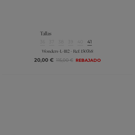
Tallas
36
37
38
39
40
41
Wonders-L-1112 - Ref: 150768
20,00 €
115,00 €
REBAJADO