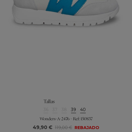
Tallas
36
37
38
39
40
Wonders-A-2476 - Ref: 150837
49,90 €
119,00 €
REBAJADO