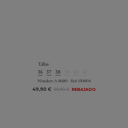
Tallas
36
37
38
39
40
41
Wonders-A-86110 - Ref: 150804
49,90 €
99,90 €
REBAJADO