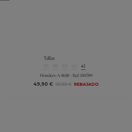
Tallas
37
38
39
40
41
Wonders-A-86111 - Ref: 150789
49,90 €
99,90 €
REBAJADO